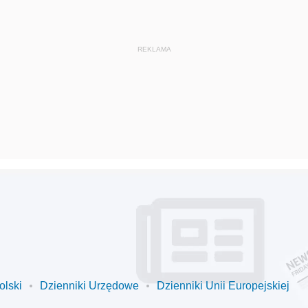
olski
Dzienniki Urzędowe
Dzienniki Unii Europejskiej