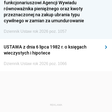
funkcjonariuszowi Agencji Wywiadu
1948
1947
1946
równoważnika pieniężnego oraz kwoty
1945
1944
1939
przeznaczonej na zakup ubrania typu
cywilnego w zamian za umundurowanie
1938
1937
1936
Dziennik Ustaw rok 2026 poz. 1057
1935
1934
1933
1932
1931
1930
USTAWA z dnia 6 lipca 1982 r. o księgach
1929
1928
1927
wieczystych i hipotece
1926
1925
1924
Dziennik Ustaw rok 2026 poz. 1066
1923
1922
1921
1920
1919
1918
REKLAMA