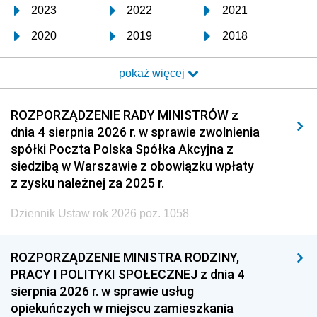
2023
2022
2021
2020
2019
2018
2017
2016
2015
pokaż więcej
2014
2013
2012
2011
2010
2009
ROZPORZĄDZENIE RADY MINISTRÓW z
dnia 4 sierpnia 2026 r. w sprawie zwolnienia
2008
2007
2006
spółki Poczta Polska Spółka Akcyjna z
2005
2004
2003
siedzibą w Warszawie z obowiązku wpłaty
z zysku należnej za 2025 r.
2002
2001
2000
Dziennik Ustaw rok 2026 poz. 1058
1999
1998
1997
1996
1995
1994
ROZPORZĄDZENIE MINISTRA RODZINY,
1993
1992
1991
PRACY I POLITYKI SPOŁECZNEJ z dnia 4
sierpnia 2026 r. w sprawie usług
1990
1989
1988
opiekuńczych w miejscu zamieszkania
1987
1986
1985