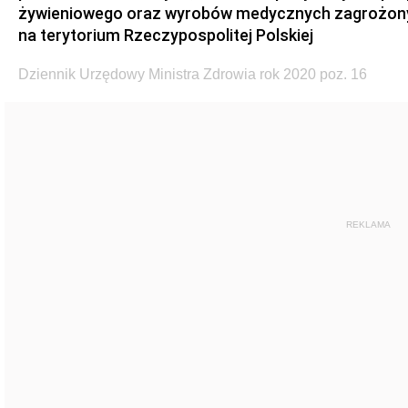
żywieniowego oraz wyrobów medycznych zagrożony
na terytorium Rzeczypospolitej Polskiej
Dziennik Urzędowy Ministra Zdrowia rok 2020 poz. 16
REKLAMA