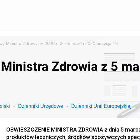
»
»
wy Ministra Zdrowia
2020 r.
z 5 marca 2020 pozycja 16
Ministra Zdrowia z 5 ma
olski
Dzienniki Urzędowe
Dzienniki Unii Europejskiej
OBWIESZCZENIE MINISTRA ZDROWIA z dnia 5 marca 
produktów leczniczych, środków spożywczych spec