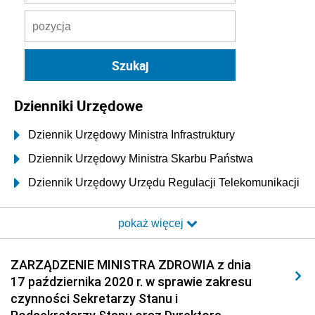
Dzienniki Urzędowe
Dziennik Urzędowy Ministra Infrastruktury
Dziennik Urzędowy Ministra Skarbu Państwa
Dziennik Urzędowy Urzędu Regulacji Telekomunikacji
i Poczty
pokaż więcej
Dziennik Urzędowy Ministra Transportu i Budownictwa
Dziennik Urzędowy Urzędu Komunikacji
ZARZĄDZENIE MINISTRA ZDROWIA z dnia
Elektronicznej
17 października 2020 r. w sprawie zakresu
Dziennik Urzędowy Ministra Spraw Wewnętrznych i
czynności Sekretarzy Stanu i
Administracji