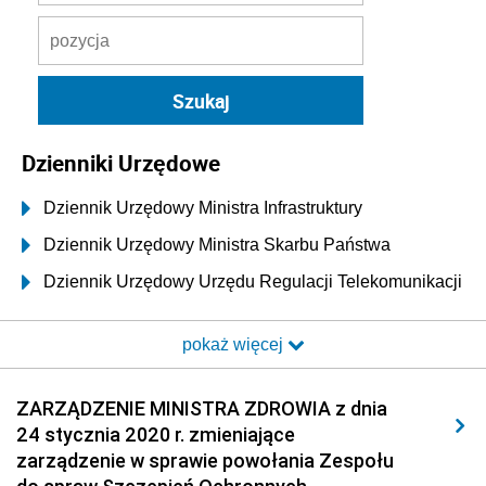
Dzienniki Urzędowe
Dziennik Urzędowy Ministra Infrastruktury
Dziennik Urzędowy Ministra Skarbu Państwa
Dziennik Urzędowy Urzędu Regulacji Telekomunikacji
i Poczty
pokaż więcej
Dziennik Urzędowy Ministra Transportu i Budownictwa
Dziennik Urzędowy Urzędu Komunikacji
ZARZĄDZENIE MINISTRA ZDROWIA z dnia
Elektronicznej
24 stycznia 2020 r. zmieniające
Dziennik Urzędowy Ministra Spraw Wewnętrznych i
zarządzenie w sprawie powołania Zespołu
Administracji