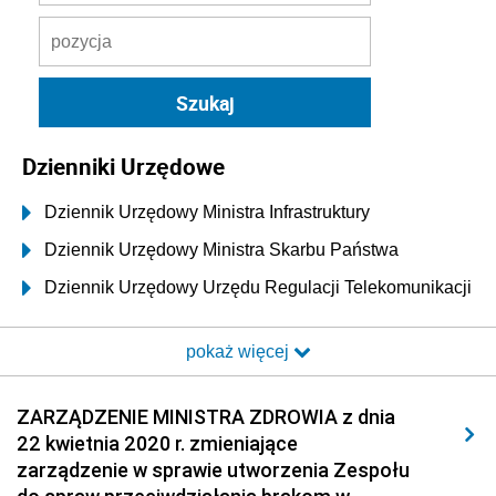
Dzienniki Urzędowe
Dziennik Urzędowy Ministra Infrastruktury
Dziennik Urzędowy Ministra Skarbu Państwa
Dziennik Urzędowy Urzędu Regulacji Telekomunikacji
i Poczty
pokaż więcej
Dziennik Urzędowy Ministra Transportu i Budownictwa
Dziennik Urzędowy Urzędu Komunikacji
ZARZĄDZENIE MINISTRA ZDROWIA z dnia
Elektronicznej
22 kwietnia 2020 r. zmieniające
Dziennik Urzędowy Ministra Spraw Wewnętrznych i
zarządzenie w sprawie utworzenia Zespołu
Administracji