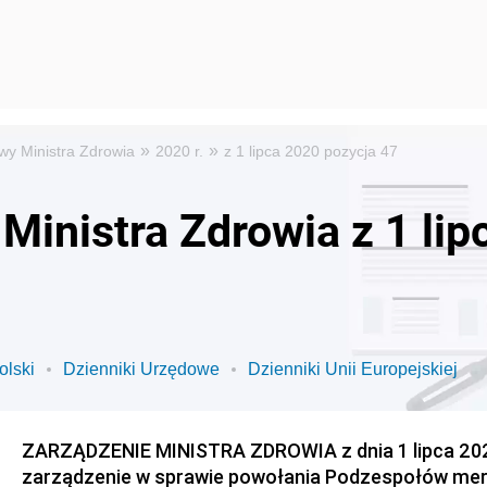
»
»
wy Ministra Zdrowia
2020 r.
z 1 lipca 2020 pozycja 47
Ministra Zdrowia z 1 lip
olski
Dzienniki Urzędowe
Dzienniki Unii Europejskiej
ZARZĄDZENIE MINISTRA ZDROWIA z dnia 1 lipca 2020
zarządzenie w sprawie powołania Podzespołów mer