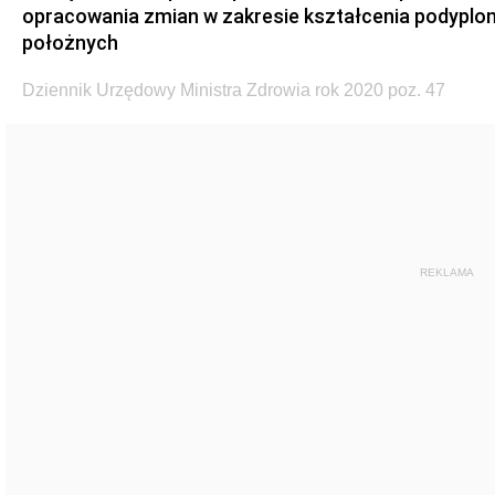
opracowania zmian w zakresie kształcenia podyplom
położnych
Dziennik Urzędowy Ministra Zdrowia rok 2020 poz. 47
REKLAMA