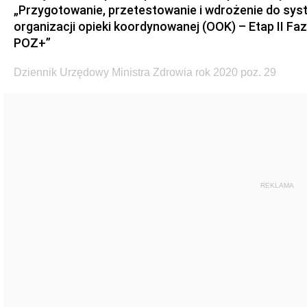
„Przygotowanie, przetestowanie i wdrożenie do sys
organizacji opieki koordynowanej (OOK) – Etap II Fa
POZ+”
Dziennik Urzędowy Ministra Zdrowia rok 2020 poz. 29
REKLAMA