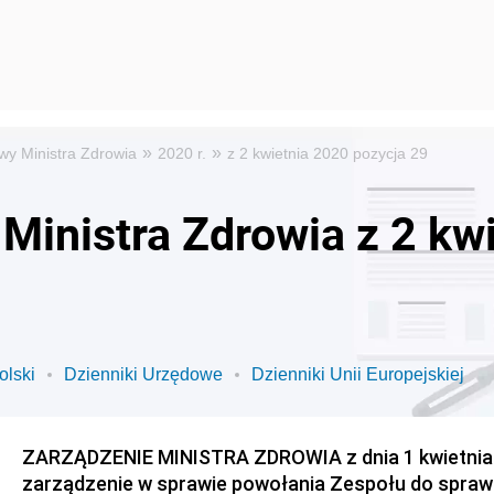
»
»
wy Ministra Zdrowia
2020 r.
z 2 kwietnia 2020 pozycja 29
Ministra Zdrowia z 2 kw
olski
Dzienniki Urzędowe
Dzienniki Unii Europejskiej
ZARZĄDZENIE MINISTRA ZDROWIA z dnia 1 kwietnia 2
zarządzenie w sprawie powołania Zespołu do spraw