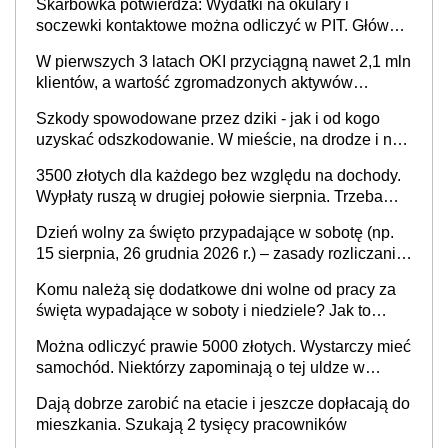
Skarbówka potwierdza: Wydatki na okulary i
soczewki kontaktowe można odliczyć w PIT. Główny
warunek - orzeczenie o niepełnosprawności.
W pierwszych 3 latach OKI przyciągną nawet 2,1 mln
Częściowe dofinansowanie (np. z zfśs) pomniejsza
klientów, a wartość zgromadzonych aktywów
odliczenie
przekroczy 100 mld zł
Szkody spowodowane przez dziki - jak i od kogo
uzyskać odszkodowanie. W mieście, na drodze i na
terenach rolniczych
3500 złotych dla każdego bez względu na dochody.
Wypłaty ruszą w drugiej połowie sierpnia. Trzeba
jednak złożyć wniosek
Dzień wolny za święto przypadające w sobotę (np.
15 sierpnia, 26 grudnia 2026 r.) – zasady rozliczania
czasu pracy, obowiązki pracodawcy (sektor prywatny
Komu należą się dodatkowe dni wolne od pracy za
i administracja publiczna), najczęstsze pytania
święta wypadające w soboty i niedziele? Jak to
wygląda w 2026 roku?
Można odliczyć prawie 5000 złotych. Wystarczy mieć
samochód. Niektórzy zapominają o tej uldze w
rozliczeniach ze skarbówką
Dają dobrze zarobić na etacie i jeszcze dopłacają do
mieszkania. Szukają 2 tysięcy pracowników