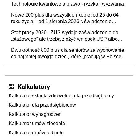
Technologie kwantowe a prawo - ryzyka i wyzwania
Nowe 200 plus dla wszystkich kobiet od 25 do 64
roku życia – od 1 sierpnia 2026 r. świadczenie
przysługuje w ramach nowego programu rządowego
Staż pracy 2026 - ZUS wydaje zaświadczenia do
„stażowego” ale trzeba złożyć wniosek USP albo
US-7 (za okresy sprzed 1999 roku). Jak odebrać
Dwukrotność 800 plus dla seniorów za wychowanie
zaświadczenie z ZUS?
co najmniej dwojga dzieci, które „pracują w Polsce i
zasilają budżet państwa poprzez płacenie
podatków? Zapadła decyzja Sejmu
Kalkulatory
Kalkulator składki zdrowotnej dla przedsiębiorcy
Kalkulator dla przedsiębiorców
Kalkulator wynagrodzeń
Kalkulator umów zlecenia
Kalkulator umów o dzieło