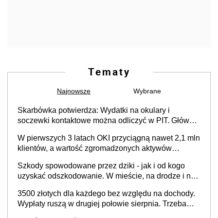
Tematy
Najnowsze
Wybrane
Skarbówka potwierdza: Wydatki na okulary i
soczewki kontaktowe można odliczyć w PIT. Główny
warunek - orzeczenie o niepełnosprawności.
W pierwszych 3 latach OKI przyciągną nawet 2,1 mln
Częściowe dofinansowanie (np. z zfśs) pomniejsza
klientów, a wartość zgromadzonych aktywów
odliczenie
przekroczy 100 mld zł
Szkody spowodowane przez dziki - jak i od kogo
uzyskać odszkodowanie. W mieście, na drodze i na
terenach rolniczych
3500 złotych dla każdego bez względu na dochody.
Wypłaty ruszą w drugiej połowie sierpnia. Trzeba
jednak złożyć wniosek