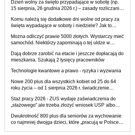
Dzień wolny za święto przypadające w sobotę (np.
15 sierpnia, 26 grudnia 2026 r.) – zasady rozliczania
czasu pracy, obowiązki pracodawcy (sektor prywatny
Komu należą się dodatkowe dni wolne od pracy za
i administracja publiczna), najczęstsze pytania
święta wypadające w soboty i niedziele? Jak to
wygląda w 2026 roku?
Można odliczyć prawie 5000 złotych. Wystarczy mieć
samochód. Niektórzy zapominają o tej uldze w
rozliczeniach ze skarbówką
Dają dobrze zarobić na etacie i jeszcze dopłacają do
mieszkania. Szukają 2 tysięcy pracowników
Technologie kwantowe a prawo - ryzyka i wyzwania
Nowe 200 plus dla wszystkich kobiet od 25 do 64
roku życia – od 1 sierpnia 2026 r. świadczenie
przysługuje w ramach nowego programu rządowego
Staż pracy 2026 - ZUS wydaje zaświadczenia do
„stażowego” ale trzeba złożyć wniosek USP albo
US-7 (za okresy sprzed 1999 roku). Jak odebrać
Dwukrotność 800 plus dla seniorów za wychowanie
zaświadczenie z ZUS?
co najmniej dwojga dzieci, które „pracują w Polsce i
zasilają budżet państwa poprzez płacenie
podatków? Zapadła decyzja Sejmu