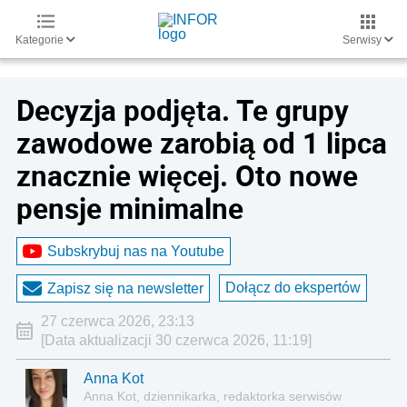
Kategorie
Serwisy
Decyzja podjęta. Te grupy
zawodowe zarobią od 1 lipca
znacznie więcej. Oto nowe
pensje minimalne
Subskrybuj nas na Youtube
Dołącz do ekspertów
Zapisz się na newsletter
27 czerwca 2026, 23:13
[Data aktualizacji 30 czerwca 2026, 11:19]
Anna Kot
Anna Kot, dziennikarka, redaktorka serwisów