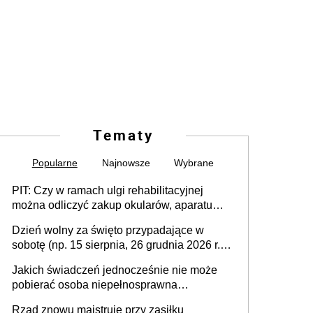
Tematy
Popularne
Najnowsze
Wybrane
PIT: Czy w ramach ulgi rehabilitacyjnej
można odliczyć zakup okularów, aparatu
słuchowego i skutera inwalidzkiego?
Dzień wolny za święto przypadające w
sobotę (np. 15 sierpnia, 26 grudnia 2026 r.) –
zasady rozliczania czasu pracy, obowiązki
Jakich świadczeń jednocześnie nie może
pracodawcy (sektor prywatny i administracja
pobierać osoba niepełnosprawna
publiczna), najczęstsze pytania
[praktyczny poradnik]
Rząd znowu majstruje przy zasiłku