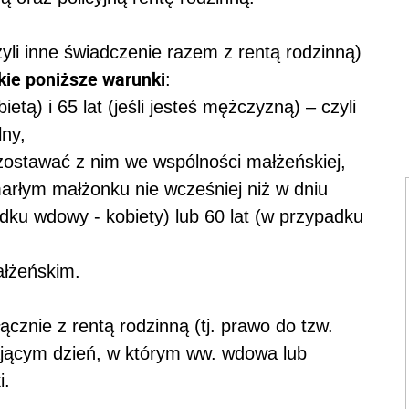
li inne świadczenie razem z rentą rodzinną)
kie poniższe warunki
:
bietą) i 65 lat (jeśli jesteś mężczyzną) – czyli
ny,
zostawać z nim we wspólności małżeńskiej,
arłym małżonku nie wcześniej niż w dniu
adku wdowy - kobiety) lub 60 lat (w przypadku
ałżeńskim.
cznie z rentą rodzinną (tj. prawo do tzw.
ającym dzień, w którym ww. wdowa lub
i.