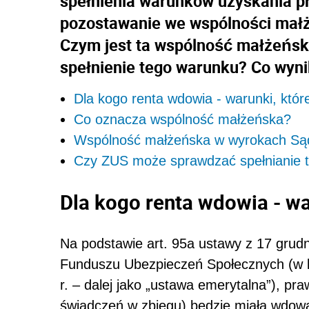
spełnienia warunków uzyskania pr
pozostawanie we wspólności małż
Czym jest ta wspólność małżeńsk
spełnienie tego warunku? Co wyn
Dla kogo renta wdowia - warunki, które
Co oznacza wspólność małżeńska?
Wspólność małżeńska w wyrokach Są
Czy ZUS może sprawdzać spełnianie 
Dla kogo renta wdowia - wa
Na podstawie art. 95a ustawy z 17 grudn
Funduszu Ubezpieczeń Społecznych (w b
r. – dalej jako „ustawa emerytalna”), pra
świadczeń w zbiegu) będzie miała wdowa