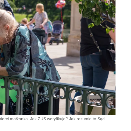
ierci małżonka. Jak ZUS weryfikuje? Jak rozumie to Sąd