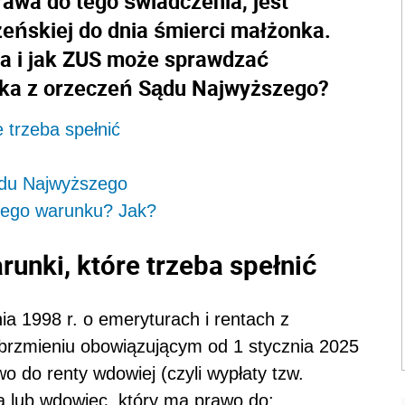
awa do tego świadczenia, jest
eńskiej do dnia śmierci małżonka.
a i jak ZUS może sprawdzać
ika z orzeczeń Sądu Najwyższego?
 trzeba spełnić
du Najwyższego
tego warunku? Jak?
runki, które trzeba spełnić
ia 1998 r. o emeryturach i rentach z
rzmieniu obowiązującym od 1 stycznia 2025
wo do renty wdowiej (czyli wypłaty tzw.
 lub wdowiec, który ma prawo do: