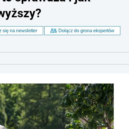
jwyższy?
 się na newsletter
Dołącz do grona ekspertów