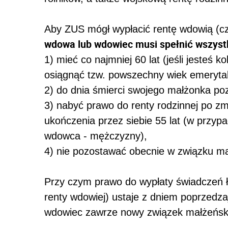
Aby ZUS mógł wypłacić rentę wdowią (czy
wdowa lub wdowiec musi spełnić wszyst
1) mieć co najmniej 60 lat (jeśli jesteś ko
osiągnąć tzw. powszechny wiek emerytal
2) do dnia śmierci swojego małżonka po
3) nabyć prawo do renty rodzinnej po zm
ukończenia przez siebie 55 lat (w przyp
wdowca - mężczyzny),
4) nie pozostawać obecnie w związku m
Przy czym prawo do wypłaty świadczeń łą
renty wdowiej) ustaje z dniem poprzedz
wdowiec zawrze nowy związek małżeńsk