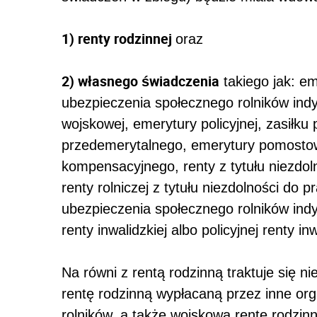
1) renty rodzinnej
oraz
2) własnego świadczenia
takiego jak: em
ubezpieczenia społecznego rolników indy
wojskowej, emerytury policyjnej, zasiłk
przedemerytalnego, emerytury pomostow
kompensacyjnego, renty z tytułu niezdoln
renty rolniczej z tytułu niezdolności do p
ubezpieczenia społecznego rolników indy
renty inwalidzkiej albo policyjnej renty inw
Na równi z rentą rodzinną traktuje się ni
rentę rodzinną wypłacaną przez inne org
rolników, a także wojskową rentę rodzinn