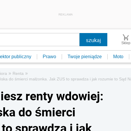
REKLAMA
Sklep
ektor publiczny
Prawo
Twoje pieniądze
Moto
»
»
iora
Renta
ńska do śmierci małżonka. Jak ZUS to sprawdza i jak rozumie to Sąd 
iesz renty wdowiej:
ka do śmierci
to sprawdza i jak