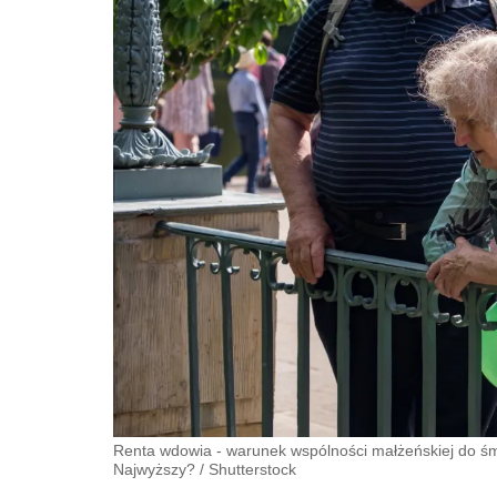
Renta wdowia - warunek wspólności małżeńskiej do śm
Najwyższy?
/
Shutterstock