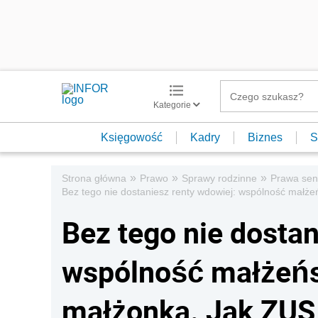
Kategorie
Księgowość
Kadry
Biznes
S
»
»
»
Strona główna
Prawo
Sprawy rodzinne
Prawa sen
Bez tego nie dostaniesz renty wdowiej: wspólność małże
Bez tego nie dostan
wspólność małżeńs
małżonka. Jak ZUS 