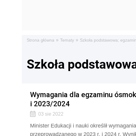
»
»
Strona główna
Tematy
Szkoła podstawowa; egzamin
Szkoła podstawowa
Wymagania dla egzaminu ósmokl
i 2023/2024
03 sie 2022
Minister Edukacji i nauki określił wymagan
przeprowadzanego w 2023 r. i 2024 r. Wynik