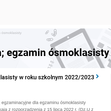
 ósmoklasisty
; egzamin ósmoklasisty
asisty w roku szkolnym 2022/2023
ia egzaminacyjne dla egzaminu ósmoklasisty
ają z rozporządzenia z 15 lipca 2022 r. (Dz.U z