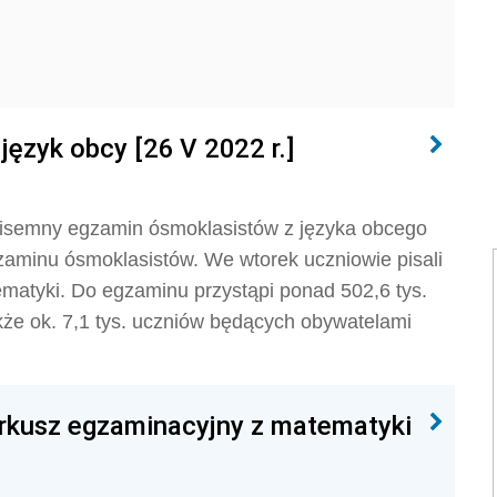
język obcy [26 V 2022 r.]
pisemny egzamin ósmoklasistów z języka obcego
gzaminu ósmoklasistów. We wtorek uczniowie pisali
ematyki. Do egzaminu przystąpi ponad 502,6 tys.
kże ok. 7,1 tys. uczniów będących obywatelami
Arkusz egzaminacyjny z matematyki