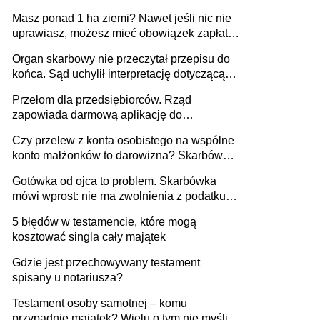
i pełne zwolnienie podatkowe
Masz ponad 1 ha ziemi? Nawet jeśli nic nie
uprawiasz, możesz mieć obowiązek zapłaty
za brak OC
Organ skarbowy nie przeczytał przepisu do
końca. Sąd uchylił interpretację dotyczącą
milionowych przychodów
Przełom dla przedsiębiorców. Rząd
zapowiada darmową aplikację do
paragonów i duże zmiany w podatkach
Czy przelew z konta osobistego na wspólne
konto małżonków to darowizna? Skarbówka
rozwiewa wątpliwości
Gotówka od ojca to problem. Skarbówka
mówi wprost: nie ma zwolnienia z podatku
od darowizn, nawet gdy pieniądze wpłyną
5 błędów w testamencie, które mogą
na konto obdarowanego
kosztować singla cały majątek
Gdzie jest przechowywany testament
spisany u notariusza?
Testament osoby samotnej – komu
przypadnie majątek? Wielu o tym nie myśli