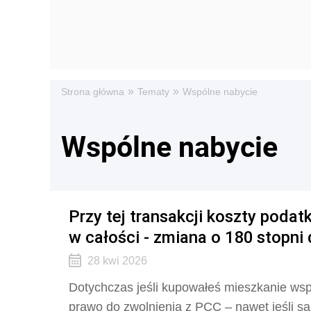
»
»
Strona główna
Tematy
Wspólne nabycie
Wspólne nabycie
Przy tej transakcji koszty poda
w całości - zmiana o 180 stopni 
28 kwi 2026
Dotychczas jeśli kupowałeś mieszkanie wspól
prawo do zwolnienia z PCC – nawet jeśli s