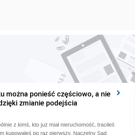
tku można ponieść częściowo, a nie
dzięki zmianie podejścia
nie z kimś, kto już miał nieruchomość, traciłeś
am kupowałeś po raz pierwszy. Naczelny Sąd