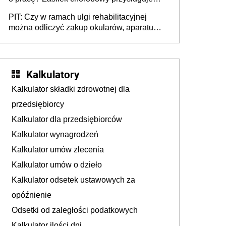
tylko w przypadku zachorowania w ciągu 14
PIT: Czy w ramach ulgi rehabilitacyjnej
dni od ustania stosunku pracy
można odliczyć zakup okularów, aparatu
słuchowego i skutera inwalidzkiego?
Kalkulatory
Kalkulator składki zdrowotnej dla
przedsiębiorcy
Kalkulator dla przedsiębiorców
Kalkulator wynagrodzeń
Kalkulator umów zlecenia
Kalkulator umów o dzieło
Kalkulator odsetek ustawowych za
opóźnienie
Odsetki od zaległości podatkowych
Kalkulator ilości dni