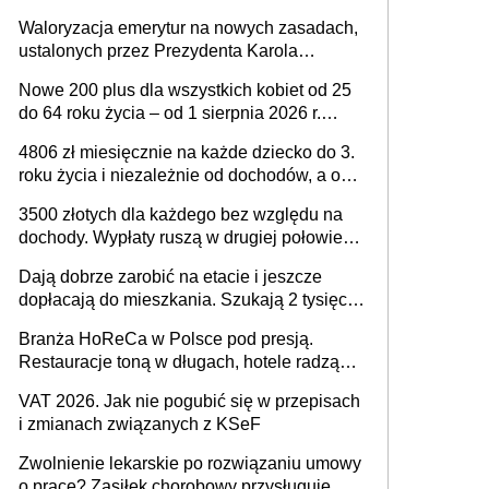
Waloryzacja emerytur na nowych zasadach,
ustalonych przez Prezydenta Karola
Nawrockiego – już nie tylko procentowa, ale
Nowe 200 plus dla wszystkich kobiet od 25
również kwotowa podwyżka świadczeń?
do 64 roku życia – od 1 sierpnia 2026 r.
świadczenie przysługuje w ramach nowego
4806 zł miesięcznie na każde dziecko do 3.
programu rządowego
roku życia i niezależnie od dochodów, a od
4. roku życia 800 plus – nowe świadczenie
3500 złotych dla każdego bez względu na
ma odwrócić trend spadku liczby urodzeń w
dochody. Wypłaty ruszą w drugiej połowie
Polsce
sierpnia. Trzeba jednak złożyć wniosek
Dają dobrze zarobić na etacie i jeszcze
dopłacają do mieszkania. Szukają 2 tysięcy
pracowników
Branża HoReCa w Polsce pod presją.
Restauracje toną w długach, hotele radzą
sobie lepiej [GOŚĆ INFOR.PL]
VAT 2026. Jak nie pogubić się w przepisach
i zmianach związanych z KSeF
Zwolnienie lekarskie po rozwiązaniu umowy
o pracę? Zasiłek chorobowy przysługuje