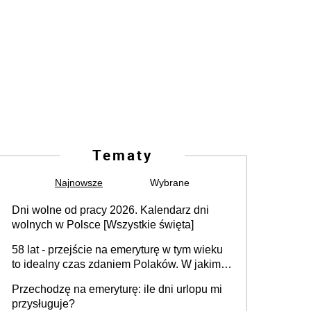
Tematy
Najnowsze
Wybrane
Dni wolne od pracy 2026. Kalendarz dni
wolnych w Polsce [Wszystkie święta]
58 lat - przejście na emeryturę w tym wieku
to idealny czas zdaniem Polaków. W jakim
wieku faktycznie wnioskujemy o emeryturę i
Przechodzę na emeryturę: ile dni urlopu mi
dlaczego?
przysługuje?