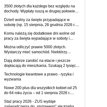
na drodze i na terenach rolniczych
3500 złotych dla każdego bez względu na
dochody. Wypłaty ruszą w drugiej połowie
sierpnia. Trzeba jednak złożyć wniosek
Dzień wolny za święto przypadające w
sobotę (np. 15 sierpnia, 26 grudnia 2026 r.) –
zasady rozliczania czasu pracy, obowiązki
Komu należą się dodatkowe dni wolne od
pracodawcy (sektor prywatny i administracja
pracy za święta wypadające w soboty i
publiczna), najczęstsze pytania
niedziele? Jak to wygląda w 2026 roku?
Można odliczyć prawie 5000 złotych.
Wystarczy mieć samochód. Niektórzy
zapominają o tej uldze w rozliczeniach ze
Dają dobrze zarobić na etacie i jeszcze
skarbówką
dopłacają do mieszkania. Szukają 2 tysięcy
pracowników
Technologie kwantowe a prawo - ryzyka i
wyzwania
Nowe 200 plus dla wszystkich kobiet od 25
do 64 roku życia – od 1 sierpnia 2026 r.
świadczenie przysługuje w ramach nowego
Staż pracy 2026 - ZUS wydaje
programu rządowego
zaświadczenia do „stażowego” ale trzeba