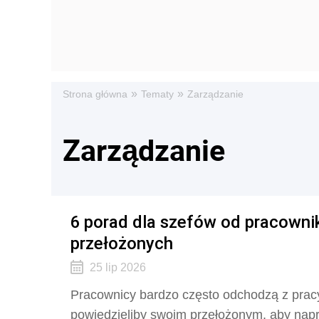
»
»
Strona główna
Tematy
Zarządzanie
Zarządzanie
6 porad dla szefów od pracowni
przełożonych
25 lip 2026
Pracownicy bardzo często odchodzą z pra
powiedzieliby swoim przełożonym, aby napr