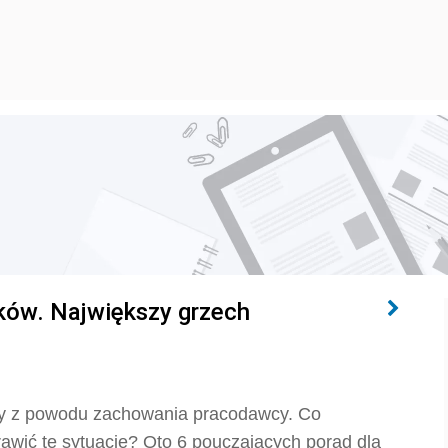
ków. Największy grzech
cy z powodu zachowania pracodawcy. Co
awić tę sytuację? Oto 6 pouczających porad dla