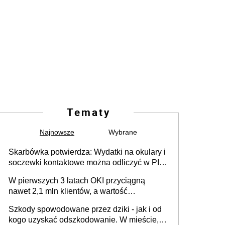
Tematy
Najnowsze
Wybrane
Skarbówka potwierdza: Wydatki na okulary i
soczewki kontaktowe można odliczyć w PIT.
Główny warunek - orzeczenie o
W pierwszych 3 latach OKI przyciągną
niepełnosprawności. Częściowe
nawet 2,1 mln klientów, a wartość
dofinansowanie (np. z zfśs) pomniejsza
zgromadzonych aktywów przekroczy 100
odliczenie
Szkody spowodowane przez dziki - jak i od
mld zł
kogo uzyskać odszkodowanie. W mieście,