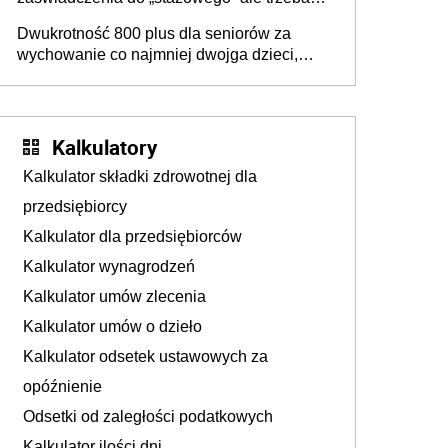
złożyć wniosek USP albo US-7 (za okresy
Dwukrotność 800 plus dla seniorów za
sprzed 1999 roku). Jak odebrać
wychowanie co najmniej dwojga dzieci,
zaświadczenie z ZUS?
które „pracują w Polsce i zasilają budżet
państwa poprzez płacenie podatków?
Zapadła decyzja Sejmu
Kalkulatory
Kalkulator składki zdrowotnej dla
przedsiębiorcy
Kalkulator dla przedsiębiorców
Kalkulator wynagrodzeń
Kalkulator umów zlecenia
Kalkulator umów o dzieło
Kalkulator odsetek ustawowych za
opóźnienie
Odsetki od zaległości podatkowych
Kalkulator ilości dni