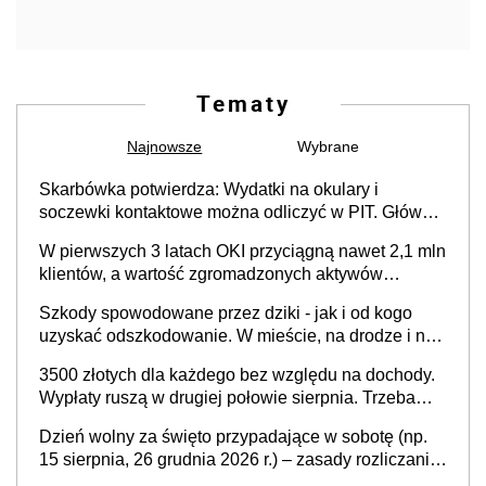
Tematy
Najnowsze
Wybrane
Skarbówka potwierdza: Wydatki na okulary i
soczewki kontaktowe można odliczyć w PIT. Główny
warunek - orzeczenie o niepełnosprawności.
W pierwszych 3 latach OKI przyciągną nawet 2,1 mln
Częściowe dofinansowanie (np. z zfśs) pomniejsza
klientów, a wartość zgromadzonych aktywów
odliczenie
przekroczy 100 mld zł
Szkody spowodowane przez dziki - jak i od kogo
uzyskać odszkodowanie. W mieście, na drodze i na
terenach rolniczych
3500 złotych dla każdego bez względu na dochody.
Wypłaty ruszą w drugiej połowie sierpnia. Trzeba
jednak złożyć wniosek
Dzień wolny za święto przypadające w sobotę (np.
15 sierpnia, 26 grudnia 2026 r.) – zasady rozliczania
czasu pracy, obowiązki pracodawcy (sektor prywatny