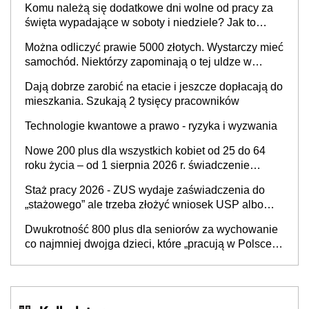
Komu należą się dodatkowe dni wolne od pracy za
i administracja publiczna), najczęstsze pytania
święta wypadające w soboty i niedziele? Jak to
wygląda w 2026 roku?
Można odliczyć prawie 5000 złotych. Wystarczy mieć
samochód. Niektórzy zapominają o tej uldze w
rozliczeniach ze skarbówką
Dają dobrze zarobić na etacie i jeszcze dopłacają do
mieszkania. Szukają 2 tysięcy pracowników
Technologie kwantowe a prawo - ryzyka i wyzwania
Nowe 200 plus dla wszystkich kobiet od 25 do 64
roku życia – od 1 sierpnia 2026 r. świadczenie
przysługuje w ramach nowego programu rządowego
Staż pracy 2026 - ZUS wydaje zaświadczenia do
„stażowego” ale trzeba złożyć wniosek USP albo
US-7 (za okresy sprzed 1999 roku). Jak odebrać
Dwukrotność 800 plus dla seniorów za wychowanie
zaświadczenie z ZUS?
co najmniej dwojga dzieci, które „pracują w Polsce i
zasilają budżet państwa poprzez płacenie
podatków? Zapadła decyzja Sejmu