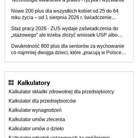
Nowe 200 plus dla wszystkich kobiet od 25 do 64
roku życia – od 1 sierpnia 2026 r. świadczenie
przysługuje w ramach nowego programu rządowego
Staż pracy 2026 - ZUS wydaje zaświadczenia do
„stażowego” ale trzeba złożyć wniosek USP albo
US-7 (za okresy sprzed 1999 roku). Jak odebrać
Dwukrotność 800 plus dla seniorów za wychowanie
zaświadczenie z ZUS?
co najmniej dwojga dzieci, które „pracują w Polsce i
zasilają budżet państwa poprzez płacenie
podatków? Zapadła decyzja Sejmu
Kalkulatory
Kalkulator składki zdrowotnej dla przedsiębiorcy
Kalkulator dla przedsiębiorców
Kalkulator wynagrodzeń
Kalkulator umów zlecenia
Kalkulator umów o dzieło
Kalkulator odsetek ustawowych za opóźnienie