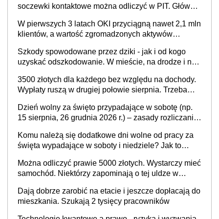
soczewki kontaktowe można odliczyć w PIT. Główny
warunek - orzeczenie o niepełnosprawności.
W pierwszych 3 latach OKI przyciągną nawet 2,1 mln
Częściowe dofinansowanie (np. z zfśs) pomniejsza
klientów, a wartość zgromadzonych aktywów
odliczenie
przekroczy 100 mld zł
Szkody spowodowane przez dziki - jak i od kogo
uzyskać odszkodowanie. W mieście, na drodze i na
terenach rolniczych
3500 złotych dla każdego bez względu na dochody.
Wypłaty ruszą w drugiej połowie sierpnia. Trzeba
jednak złożyć wniosek
Dzień wolny za święto przypadające w sobotę (np.
15 sierpnia, 26 grudnia 2026 r.) – zasady rozliczania
czasu pracy, obowiązki pracodawcy (sektor prywatny
Komu należą się dodatkowe dni wolne od pracy za
i administracja publiczna), najczęstsze pytania
święta wypadające w soboty i niedziele? Jak to
wygląda w 2026 roku?
Można odliczyć prawie 5000 złotych. Wystarczy mieć
samochód. Niektórzy zapominają o tej uldze w
rozliczeniach ze skarbówką
Dają dobrze zarobić na etacie i jeszcze dopłacają do
mieszkania. Szukają 2 tysięcy pracowników
Technologie kwantowe a prawo - ryzyka i wyzwania