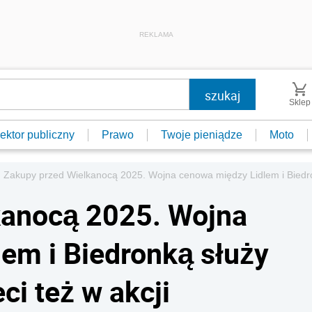
REKLAMA
Sklep
ektor publiczny
Prawo
Twoje pieniądze
Moto
Zakupy przed Wielkanocą 2025. Wojna cenowa między Lidlem i Biedron
kanocą 2025. Wojna
em i Biedronką służy
ci też w akcji