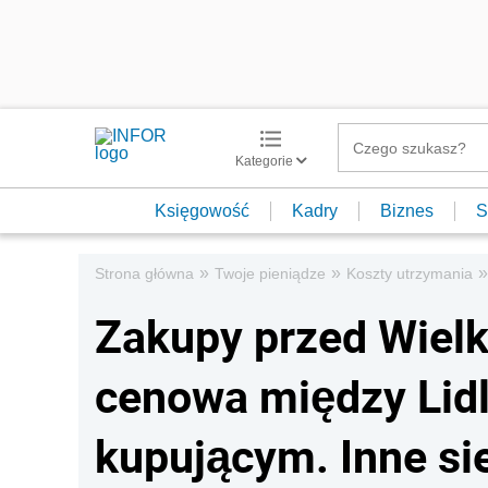
Kategorie
Księgowość
Kadry
Biznes
S
»
»
»
Strona główna
Twoje pieniądze
Koszty utrzymania
Zakupy przed Wiel
cenowa między Lidl
kupującym. Inne sie