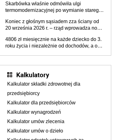
Skarbówka właśnie odmówiła ulgi
wsparcia dla osób po 60 roku życia
termomodernizacyjnej po wymianie starego
pieca. Uwaga, decyduje ważny szczegół!
Koniec z głośnym sąsiadem zza ściany od
20 września 2026 r. – rząd wprowadza nowe
przepisy, które poprawią komfort życia
4806 zł miesięcznie na każde dziecko do 3.
mieszkańców
roku życia i niezależnie od dochodów, a od
4. roku życia 800 plus – nowe świadczenie
ma odwrócić trend spadku liczby urodzeń w
Polsce
Kalkulatory
Kalkulator składki zdrowotnej dla
przedsiębiorcy
Kalkulator dla przedsiębiorców
Kalkulator wynagrodzeń
Kalkulator umów zlecenia
Kalkulator umów o dzieło