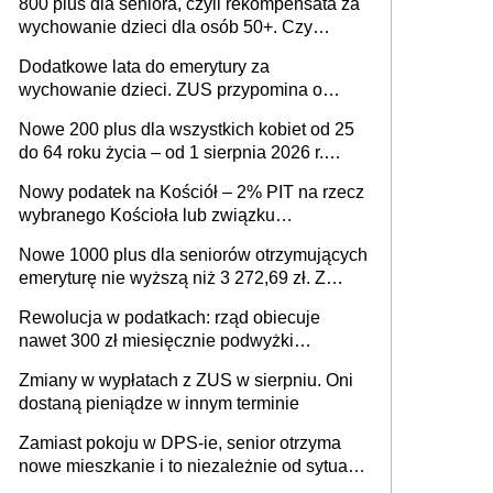
800 plus dla seniora, czyli rekompensata za
wychowanie dzieci dla osób 50+. Czy
dodatek dla seniorów za rodzicielstwo
Dodatkowe lata do emerytury za
wejdzie w życie?
wychowanie dzieci. ZUS przypomina o
ważnym wniosku dla matek i ojców
Nowe 200 plus dla wszystkich kobiet od 25
do 64 roku życia – od 1 sierpnia 2026 r.
świadczenie przysługuje w ramach nowego
Nowy podatek na Kościół – 2% PIT na rzecz
programu rządowego
wybranego Kościoła lub związku
wyznaniowego. Premier potwierdza prace
Nowe 1000 plus dla seniorów otrzymujących
nad zmianami w systemie finansowania
emeryturę nie wyższą niż 3 272,69 zł. Z
wnioskami należy się pospieszyć, bo
Rewolucja w podatkach: rząd obiecuje
spóźnialscy świadczenia nie otrzymają
nawet 300 zł miesięcznie podwyżki
każdemu jeszcze przed wyborami
Zmiany w wypłatach z ZUS w sierpniu. Oni
dostaną pieniądze w innym terminie
Zamiast pokoju w DPS-ie, senior otrzyma
nowe mieszkanie i to niezależnie od sytuacji
materialnej – rząd ogłasza nowy program