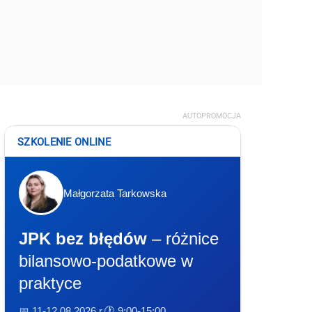
AUTOPROMOCJA
SZKOLENIE ONLINE
Małgorzata Tarkowska
JPK bez błędów
– różnice
bilansowo-podatkowe w
praktyce
📅 11-12.08.2026 r.
🕐 9:00-15:00