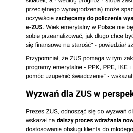
składek, a - według prognoz - stopa zast
przeciętnego wynagrodzenia) może spada
zachęcamy do policzenia wys
oczywiście
e-ZUS
. Wiek emerytalny w Polsce nie bę
sobie przeanalizować, jak długo chce b
się finansowe na starość" - powiedział s
Przypomniał, że ZUS pomaga w tym zakresi
programy emerytalne - PPK, PPE, IKE i 
pomóc uzupełnić świadczenie" - wskazał
Wyzwań dla ZUS w perspekt
Prezes ZUS, odnosząć się do wyzwań dla
dalszy proces wdrażania now
wskazał na
dostosowanie obsługi klienta do młodeg