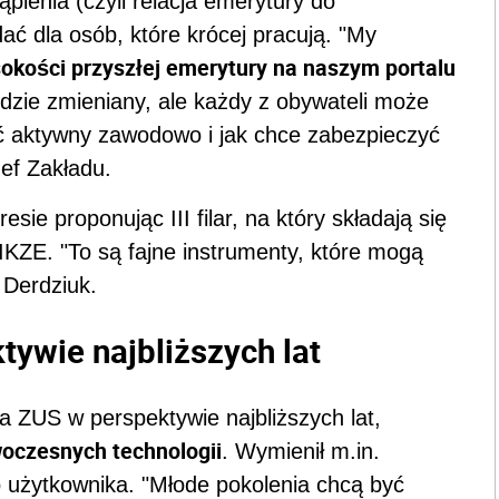
ąpienia (czyli relacja emerytury do
ć dla osób, które krócej pracują. "My
okości przyszłej emerytury na naszym portalu
dzie zmieniany, ale każdy z obywateli może
yć aktywny zawodowo i jak chce zabezpieczyć
zef Zakładu.
e proponując III filar, na który składają się
IKZE. "To są fajne instrumenty, które mogą
 Derdziuk.
ywie najbliższych lat
 ZUS w perspektywie najbliższych lat,
oczesnych technologii
. Wymienił m.in.
o użytkownika. "Młode pokolenia chcą być