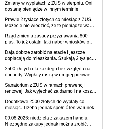
Zmiany w wypłatach z ZUS w sierpniu. Oni
dostaną pieniądze w innym terminie
Prawie 2 tysiące złotych co miesiąc z ZUS.
Możecie nie wiedzieć, że te pieniądze wam
przysługują
Rząd zmienia zasady przyznawania 800
plus. To już ostatni taki nabór wniosków o
wypłatę świadczenia
Dają dobrze zarobić na etacie i jeszcze
dopłacają do mieszkania. Szukają 2 tysięcy
pracowników
3500 złotych dla każdego bez względu na
dochody. Wypłaty ruszą w drugiej połowie
sierpnia. Trzeba jednak złożyć wniosek
Sanatorium z ZUS w ramach prewencji
rentowej. Jak wyjechać za darmo i na koszt
urzędu ratować zdrowie?
Dodatkowe 2500 złotych do wypłaty co
miesiąc. Trzeba jednak spełnić ten warunek
09.08.2026: niedziela z zakazem handlu.
Niezbędne zakupy jednak można zrobić