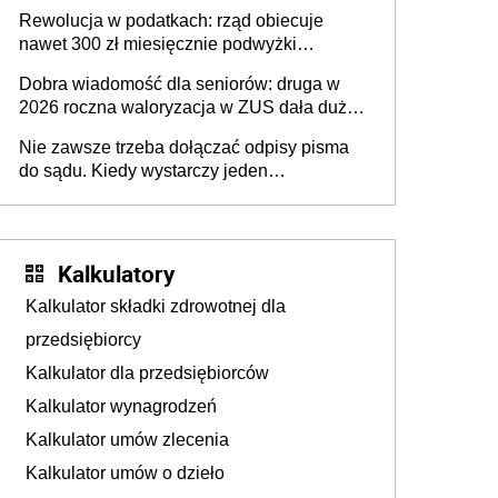
przez cały dzień i w dużym wyborze
Rewolucja w podatkach: rząd obiecuje
nawet 300 zł miesięcznie podwyżki
każdemu jeszcze przed wyborami
Dobra wiadomość dla seniorów: druga w
2026 roczna waloryzacja w ZUS dała duży
wzrost emerytur
Nie zawsze trzeba dołączać odpisy pisma
do sądu. Kiedy wystarczy jeden
egzemplarz? Dotyczy każdego
Kalkulatory
Kalkulator składki zdrowotnej dla
przedsiębiorcy
Kalkulator dla przedsiębiorców
Kalkulator wynagrodzeń
Kalkulator umów zlecenia
Kalkulator umów o dzieło