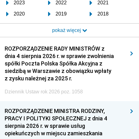
2023
2022
2021
2020
2019
2018
2017
2016
2015
pokaż więcej
2014
2013
2012
2011
2010
2009
ROZPORZĄDZENIE RADY MINISTRÓW z
dnia 4 sierpnia 2026 r. w sprawie zwolnienia
2008
2007
2006
spółki Poczta Polska Spółka Akcyjna z
2005
2004
2003
siedzibą w Warszawie z obowiązku wpłaty
z zysku należnej za 2025 r.
2002
2001
2000
Dziennik Ustaw rok 2026 poz. 1058
1999
1998
1997
1996
1995
1994
ROZPORZĄDZENIE MINISTRA RODZINY,
1993
1992
1991
PRACY I POLITYKI SPOŁECZNEJ z dnia 4
sierpnia 2026 r. w sprawie usług
1990
1989
1988
opiekuńczych w miejscu zamieszkania
1987
1986
1985