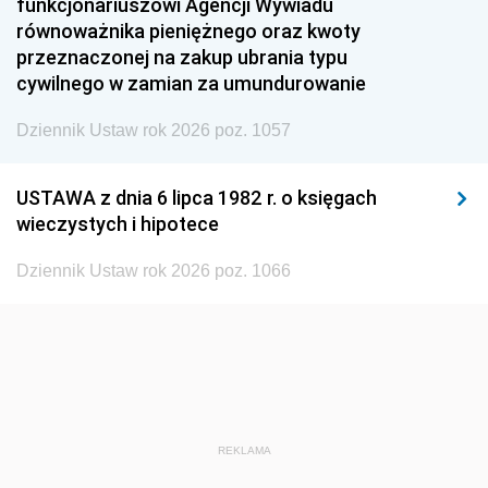
funkcjonariuszowi Agencji Wywiadu
1948
1947
1946
równoważnika pieniężnego oraz kwoty
1945
1944
1939
przeznaczonej na zakup ubrania typu
cywilnego w zamian za umundurowanie
1938
1937
1936
Dziennik Ustaw rok 2026 poz. 1057
1935
1934
1933
1932
1931
1930
USTAWA z dnia 6 lipca 1982 r. o księgach
1929
1928
1927
wieczystych i hipotece
1926
1925
1924
Dziennik Ustaw rok 2026 poz. 1066
1923
1922
1921
1920
1919
1918
REKLAMA