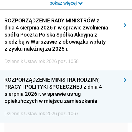
pokaż więcej
2014
2013
2012
2011
2010
2009
ROZPORZĄDZENIE RADY MINISTRÓW z
dnia 4 sierpnia 2026 r. w sprawie zwolnienia
2008
2007
2006
spółki Poczta Polska Spółka Akcyjna z
2005
2004
2003
siedzibą w Warszawie z obowiązku wpłaty
z zysku należnej za 2025 r.
2002
2001
2000
Dziennik Ustaw rok 2026 poz. 1058
1999
1998
1997
1996
1995
1994
ROZPORZĄDZENIE MINISTRA RODZINY,
1993
1992
1991
PRACY I POLITYKI SPOŁECZNEJ z dnia 4
sierpnia 2026 r. w sprawie usług
1990
1989
1988
opiekuńczych w miejscu zamieszkania
1987
1986
1985
Dziennik Ustaw rok 2026 poz. 1067
1984
1983
1982
1981
1980
1979