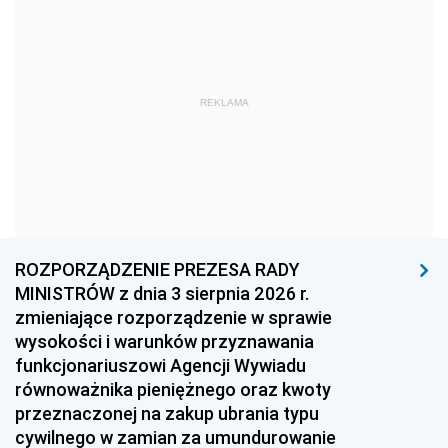
1978
1977
1976
1975
1974
1973
1972
1971
1970
REKLAMA
1969
1968
1967
1966
1965
1964
1963
1962
1961
1960
1959
1958
1957
1956
1955
ROZPORZĄDZENIE PREZESA RADY
MINISTRÓW z dnia 3 sierpnia 2026 r.
1954
1953
1952
zmieniające rozporządzenie w sprawie
1951
1950
1949
wysokości i warunków przyznawania
funkcjonariuszowi Agencji Wywiadu
1948
1947
1946
równoważnika pieniężnego oraz kwoty
1945
1944
1939
przeznaczonej na zakup ubrania typu
cywilnego w zamian za umundurowanie
1938
1937
1936