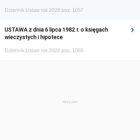
Dziennik Ustaw rok 2026 poz. 1057
1935
1934
1933
1932
1931
1930
USTAWA z dnia 6 lipca 1982 r. o księgach
1929
1928
1927
wieczystych i hipotece
1926
1925
1924
Dziennik Ustaw rok 2026 poz. 1066
1923
1922
1921
1920
1919
1918
REKLAMA