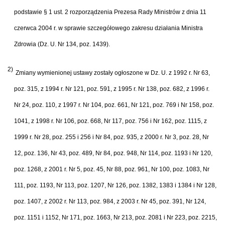
podstawie § 1 ust. 2 rozporządzenia Prezesa Rady Ministrów z dnia 11
czerwca 2004 r. w sprawie szczegółowego zakresu działania Ministra
Zdrowia (Dz. U. Nr 134, poz. 1439).
2)
Zmiany wymienionej ustawy zostały ogłoszone w Dz. U. z 1992 r. Nr 63,
poz. 315, z 1994 r. Nr 121, poz. 591, z 1995 r. Nr 138, poz. 682, z 1996 r.
Nr 24, poz. 110, z 1997 r. Nr 104, poz. 661, Nr 121, poz. 769 i Nr 158, poz.
1041, z 1998 r. Nr 106, poz. 668, Nr 117, poz. 756 i Nr 162, poz. 1115, z
1999 r. Nr 28, poz. 255 i 256 i Nr 84, poz. 935, z 2000 r. Nr 3, poz. 28, Nr
12, poz. 136, Nr 43, poz. 489, Nr 84, poz. 948, Nr 114, poz. 1193 i Nr 120,
poz. 1268, z 2001 r. Nr 5, poz. 45, Nr 88, poz. 961, Nr 100, poz. 1083, Nr
111, poz. 1193, Nr 113, poz. 1207, Nr 126, poz. 1382, 1383 i 1384 i Nr 128,
poz. 1407, z 2002 r. Nr 113, poz. 984, z 2003 r. Nr 45, poz. 391, Nr 124,
poz. 1151 i 1152, Nr 171, poz. 1663, Nr 213, poz. 2081 i Nr 223, poz. 2215,