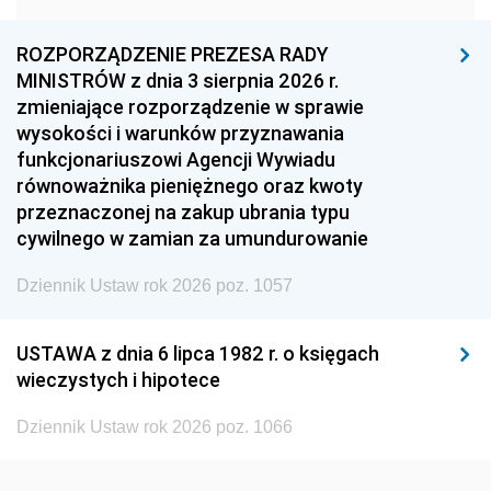
1960
1959
1958
1957
1956
1955
ROZPORZĄDZENIE PREZESA RADY
MINISTRÓW z dnia 3 sierpnia 2026 r.
1954
1953
1952
zmieniające rozporządzenie w sprawie
1951
1950
1949
wysokości i warunków przyznawania
funkcjonariuszowi Agencji Wywiadu
1948
1947
1946
równoważnika pieniężnego oraz kwoty
1945
1944
1939
przeznaczonej na zakup ubrania typu
cywilnego w zamian za umundurowanie
1938
1937
1936
Dziennik Ustaw rok 2026 poz. 1057
1935
1934
1933
1932
1931
1930
USTAWA z dnia 6 lipca 1982 r. o księgach
1929
1928
1927
wieczystych i hipotece
1926
1925
1924
Dziennik Ustaw rok 2026 poz. 1066
1923
1922
1921
1920
1919
1918