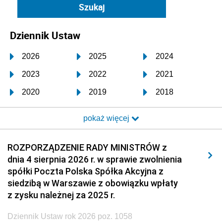
Dziennik Ustaw
2026
2025
2024
2023
2022
2021
2020
2019
2018
2017
2016
2015
pokaż więcej
2014
2013
2012
2011
2010
2009
ROZPORZĄDZENIE RADY MINISTRÓW z
dnia 4 sierpnia 2026 r. w sprawie zwolnienia
2008
2007
2006
spółki Poczta Polska Spółka Akcyjna z
2005
2004
2003
siedzibą w Warszawie z obowiązku wpłaty
z zysku należnej za 2025 r.
2002
2001
2000
Dziennik Ustaw rok 2026 poz. 1058
1999
1998
1997