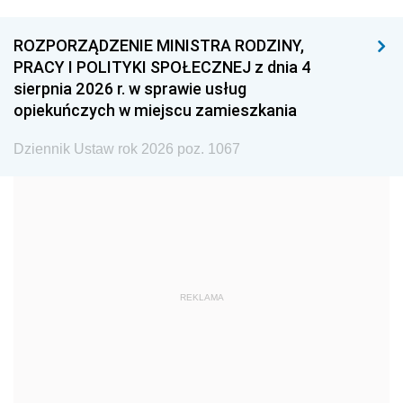
1996
1995
1994
ROZPORZĄDZENIE MINISTRA RODZINY,
1993
1992
1991
PRACY I POLITYKI SPOŁECZNEJ z dnia 4
sierpnia 2026 r. w sprawie usług
1990
1989
1988
opiekuńczych w miejscu zamieszkania
1987
1986
1985
Dziennik Ustaw rok 2026 poz. 1067
1984
1983
1982
1981
1980
1979
1978
1977
1976
1975
1974
1973
1972
1971
1970
REKLAMA
1969
1968
1967
1966
1965
1964
1963
1962
1961