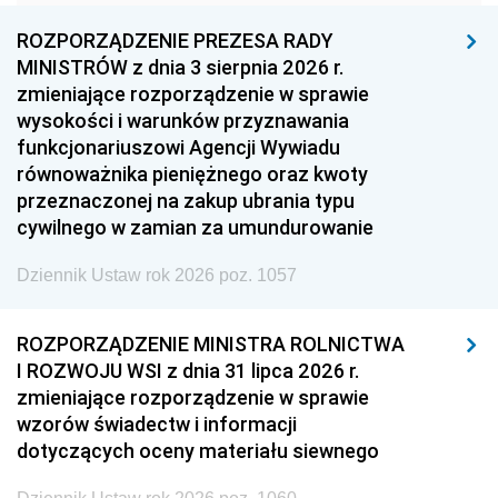
1957
1956
1955
ROZPORZĄDZENIE PREZESA RADY
MINISTRÓW z dnia 3 sierpnia 2026 r.
1954
1953
1952
zmieniające rozporządzenie w sprawie
1951
1950
1949
wysokości i warunków przyznawania
funkcjonariuszowi Agencji Wywiadu
1948
1947
1946
równoważnika pieniężnego oraz kwoty
1945
1944
1939
przeznaczonej na zakup ubrania typu
cywilnego w zamian za umundurowanie
1938
1937
1936
Dziennik Ustaw rok 2026 poz. 1057
1935
1934
1933
1932
1931
1930
ROZPORZĄDZENIE MINISTRA ROLNICTWA
1929
1928
1927
I ROZWOJU WSI z dnia 31 lipca 2026 r.
zmieniające rozporządzenie w sprawie
1926
1925
1924
wzorów świadectw i informacji
1923
1922
1921
dotyczących oceny materiału siewnego
1920
1919
1918