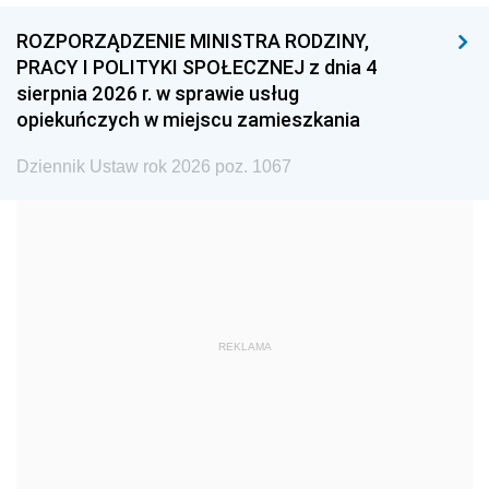
1996
1995
1994
ROZPORZĄDZENIE MINISTRA RODZINY,
1993
1992
1991
PRACY I POLITYKI SPOŁECZNEJ z dnia 4
sierpnia 2026 r. w sprawie usług
1990
1989
1988
opiekuńczych w miejscu zamieszkania
1987
1986
1985
Dziennik Ustaw rok 2026 poz. 1067
1984
1983
1982
1981
1980
1979
1978
1977
1976
1975
1974
1973
1972
1971
1970
REKLAMA
1969
1968
1967
1966
1965
1964
1963
1962
1961
1960
1959
1958