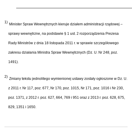
1)
Minister Spraw Wewnętrznych kieruje działem administracji rządowej –
sprawy wewnętrzne, na podstawie § 1 ust. 2 rozporządzenia Prezesa
Rady Ministrów z dnia 18 listopada 2011 r. w sprawie szczegółowego
zakresu działania Ministra Spraw Wewnętrznych (Dz. U. Nr 248, poz.
1491).
2)
Zmiany tekstu jednolitego wymienionej ustawy zostały ogłoszone w Dz. U.
z 2011 r. Nr 117, poz. 677, Nr 170, poz. 1015, Nr 171, poz. 1016 i Nr 230,
poz. 1371, z 2012 r. poz. 627, 664, 769 i 951 oraz z 2013 r. poz. 628, 675,
829, 1351 i 1650.