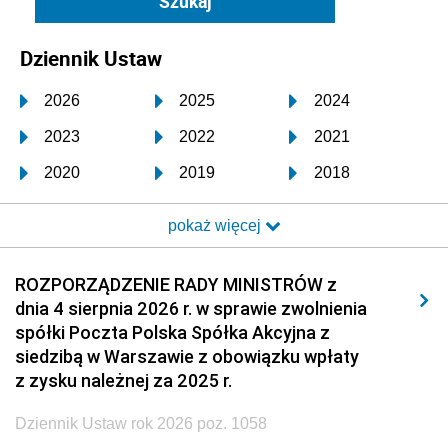
Dziennik Ustaw
2026
2025
2024
2023
2022
2021
2020
2019
2018
2017
2016
2015
pokaż więcej
2014
2013
2012
2011
2010
2009
ROZPORZĄDZENIE RADY MINISTRÓW z
dnia 4 sierpnia 2026 r. w sprawie zwolnienia
2008
2007
2006
spółki Poczta Polska Spółka Akcyjna z
2005
2004
2003
siedzibą w Warszawie z obowiązku wpłaty
z zysku należnej za 2025 r.
2002
2001
2000
Dziennik Ustaw rok 2026 poz. 1058
1999
1998
1997