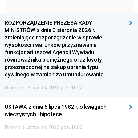
1960
1959
1958
1957
1956
1955
ROZPORZĄDZENIE PREZESA RADY
MINISTRÓW z dnia 3 sierpnia 2026 r.
1954
1953
1952
zmieniające rozporządzenie w sprawie
1951
1950
1949
wysokości i warunków przyznawania
funkcjonariuszowi Agencji Wywiadu
1948
1947
1946
równoważnika pieniężnego oraz kwoty
1945
1944
1939
przeznaczonej na zakup ubrania typu
cywilnego w zamian za umundurowanie
1938
1937
1936
Dziennik Ustaw rok 2026 poz. 1057
1935
1934
1933
1932
1931
1930
USTAWA z dnia 6 lipca 1982 r. o księgach
1929
1928
1927
wieczystych i hipotece
1926
1925
1924
Dziennik Ustaw rok 2026 poz. 1066
1923
1922
1921