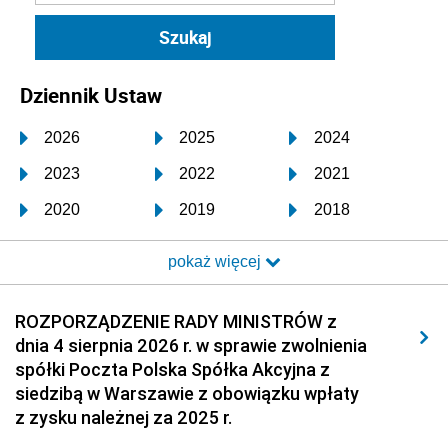
Dziennik Ustaw
2026
2025
2024
2023
2022
2021
2020
2019
2018
2017
2016
2015
pokaż więcej
2014
2013
2012
2011
2010
2009
ROZPORZĄDZENIE RADY MINISTRÓW z
dnia 4 sierpnia 2026 r. w sprawie zwolnienia
2008
2007
2006
spółki Poczta Polska Spółka Akcyjna z
2005
2004
2003
siedzibą w Warszawie z obowiązku wpłaty
z zysku należnej za 2025 r.
2002
2001
2000