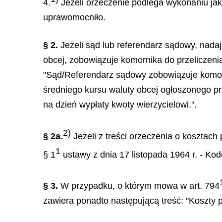
4.
Jeżeli orzeczenie podlega wykonaniu jako
uprawomocniło.
§ 2.
Jeżeli sąd lub referendarz sądowy, nada
obcej, zobowiązuje komornika do przeliczeni
"Sąd/Referendarz sądowy zobowiązuje komorn
średniego kursu waluty obcej ogłoszonego pr
na dzień wypłaty kwoty wierzycielowi.".
2)
§ 2a.
Jeżeli z treści orzeczenia o kosztach 
1
§ 1
ustawy z dnia 17 listopada 1964 r. - Kod
§ 3.
W przypadku, o którym mowa w art. 794
zawiera ponadto następującą treść: "Koszty p