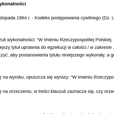
wykonalności
istopada 1964 r. - Kodeks postępowania cywilnego (Dz. U
i wykonalności: "W imieniu Rzeczypospolitej Polskiej, dnia 
niejszy tytuł uprawnia do egzekucji w całości / w zakresie
yć, aby postanowienia tytułu niniejszego wykonały, a g
ę na wyroku, opuszcza się wyrazy: "W imieniu Rzeczyposp
ię na orzeczeniu, w treści klauzuli zaznacza się, czy o