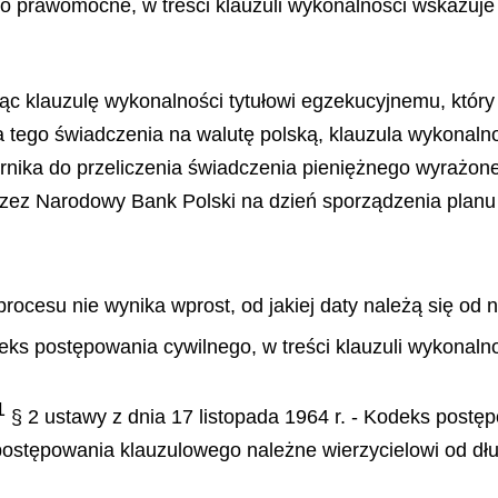
 prawomocne, w treści klauzuli wykonalności wskazuje s
jąc klauzulę wykonalności tytułowi egzekucyjnemu, któr
a tego świadczenia na walutę polską, klauzula wykonaln
ika do przeliczenia świadczenia pieniężnego wyrażone
zez Narodowy Bank Polski na dzień sporządzenia planu po
procesu nie wynika wprost, od jakiej daty należą się od 
eks postępowania cywilnego, w treści klauzuli wykonalno
1
§ 2 ustawy z dnia 17 listopada 1964 r. - Kodeks postę
ostępowania klauzulowego należne wierzycielowi od dłużn