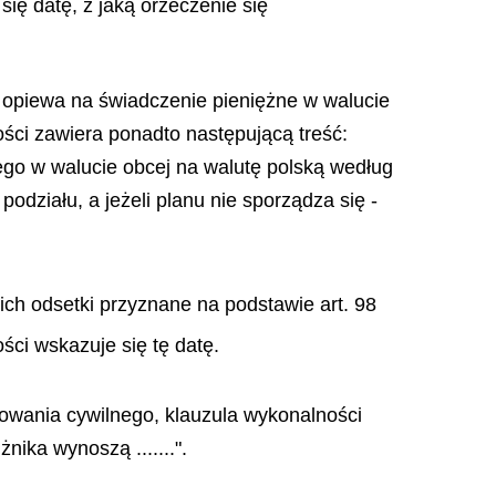
ię datę, z jaką orzeczenie się
y opiewa na świadczenie pieniężne w walucie
ości zawiera ponadto następującą treść:
go w walucie obcej na walutę polską według
działu, a jeżeli planu nie sporządza się -
nich odsetki przyznane na podstawie art. 98
ści wskazuje się tę datę.
powania cywilnego, klauzula wykonalności
ika wynoszą .......".