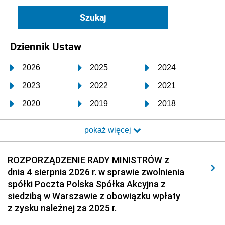
Dziennik Ustaw
2026
2025
2024
2023
2022
2021
2020
2019
2018
2017
2016
2015
pokaż więcej
2014
2013
2012
2011
2010
2009
ROZPORZĄDZENIE RADY MINISTRÓW z
dnia 4 sierpnia 2026 r. w sprawie zwolnienia
2008
2007
2006
spółki Poczta Polska Spółka Akcyjna z
2005
2004
2003
siedzibą w Warszawie z obowiązku wpłaty
z zysku należnej za 2025 r.
2002
2001
2000