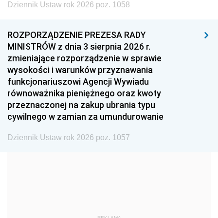
Dziennik Ustaw rok 2026 poz. 1058
1999
1998
1997
1996
1995
1994
ROZPORZĄDZENIE PREZESA RADY
1993
1992
1991
MINISTRÓW z dnia 3 sierpnia 2026 r.
zmieniające rozporządzenie w sprawie
1990
1989
1988
wysokości i warunków przyznawania
1987
1986
1985
funkcjonariuszowi Agencji Wywiadu
równoważnika pieniężnego oraz kwoty
1984
1983
1982
przeznaczonej na zakup ubrania typu
1981
1980
1979
cywilnego w zamian za umundurowanie
1978
1977
1976
Dziennik Ustaw rok 2026 poz. 1057
1975
1974
1973
1972
1971
1970
1969
1968
1967
1966
1965
1964
1963
1962
1961
REKLAMA