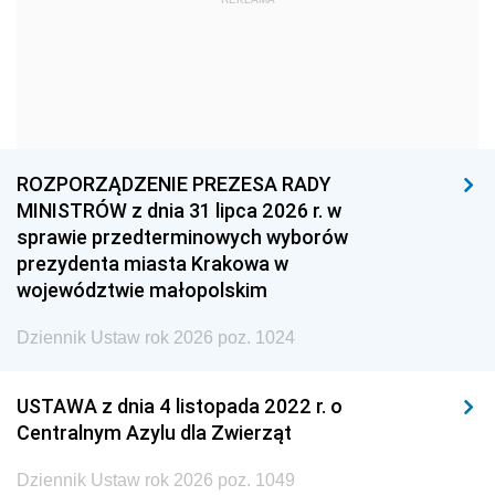
1960
1959
1958
1957
1956
1955
1954
1953
1952
1951
1950
1949
ROZPORZĄDZENIE PREZESA RADY
1948
1947
1946
MINISTRÓW z dnia 31 lipca 2026 r. w
1945
1944
1939
sprawie przedterminowych wyborów
prezydenta miasta Krakowa w
1938
1937
1936
województwie małopolskim
1935
1934
1933
Dziennik Ustaw rok 2026 poz. 1024
1932
1931
1930
1929
1928
1927
USTAWA z dnia 4 listopada 2022 r. o
Centralnym Azylu dla Zwierząt
1926
1925
1924
1923
1922
1921
Dziennik Ustaw rok 2026 poz. 1049