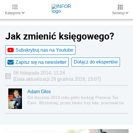
Kategorie
Serwisy
Jak zmienić księgowego?
Subskrybuj nas na Youtube
Dołącz do ekspertów
Zapisz się na newsletter
06 listopada 2014, 11:24
[Data aktualizacji 29 grudnia 2016, 15:07]
Adam Głos
Od stycznia 2013 roku pełni funkcję Prezesa Tax
Care. Wcześniej, przez blisko trzy lata, pracował na
stanowiskach: Dyrektora Sprzedaży oraz
Wiceprezesa Zarządu.