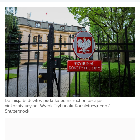
Definicja budowli w podatku od nieruchomości jest
niekonstytucyjna. Wyrok Trybunału Konstytucyjnego
/
Shutterstock