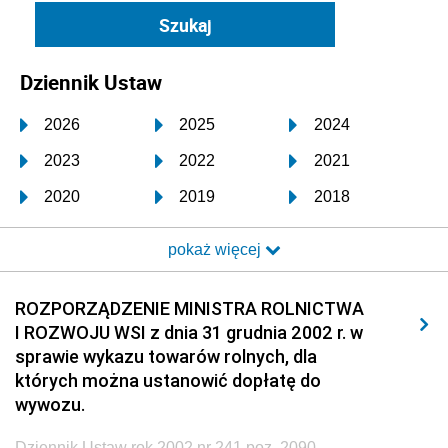
Dziennik Ustaw
2026
2025
2024
2023
2022
2021
2020
2019
2018
2017
2016
2015
pokaż więcej
2014
2013
2012
2011
2010
2009
ROZPORZĄDZENIE MINISTRA ROLNICTWA
I ROZWOJU WSI z dnia 31 grudnia 2002 r. w
2008
2007
2006
sprawie wykazu towarów rolnych, dla
2005
2004
2003
których można ustanowić dopłatę do
wywozu.
2002
2001
2000
Dziennik Ustaw rok 2002 nr 241 poz. 2090