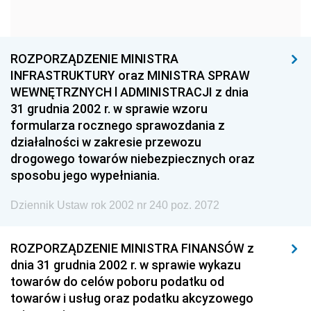
1960
1959
1958
1957
1956
1955
ROZPORZĄDZENIE MINISTRA
1954
1953
1952
INFRASTRUKTURY oraz MINISTRA SPRAW
1951
1950
1949
WEWNĘTRZNYCH l ADMINISTRACJI z dnia
31 grudnia 2002 r. w sprawie wzoru
1948
1947
1946
formularza rocznego sprawozdania z
1945
1944
1939
działalności w zakresie przewozu
drogowego towarów niebezpiecznych oraz
1938
1937
1936
sposobu jego wypełniania.
1935
1934
1933
Dziennik Ustaw rok 2002 nr 240 poz. 2072
1932
1931
1930
1929
1928
1927
ROZPORZĄDZENIE MINISTRA FINANSÓW z
dnia 31 grudnia 2002 r. w sprawie wykazu
1926
1925
1924
towarów do celów poboru podatku od
1923
1922
1921
towarów i usług oraz podatku akcyzowego