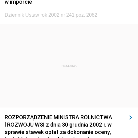
w imporcie
1920
1919
1918
Dziennik Ustaw rok 2002 nr 241 poz. 2082
REKLAMA
ROZPORZĄDZENIE MINISTRA ROLNICTWA
l ROZWOJU WSI z dnia 30 grudnia 2002 r. w
sprawie stawek opłat za dokonanie oceny,