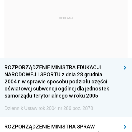
1960
1959
1958
1957
1956
1955
REKLAMA
1954
1953
1952
1951
1950
1949
1948
1947
1946
1945
1944
1939
ROZPORZĄDZENIE MINISTRA EDUKACJI
1938
1937
1936
NARODOWEJ I SPORTU z dnia 28 grudnia
1935
1934
1933
2004 r. w sprawie sposobu podziału części
oświatowej subwencji ogólnej dla jednostek
1932
1931
1930
samorządu terytorialnego w roku 2005
1929
1928
1927
Dziennik Ustaw rok 2004 nr 286 poz. 2878
1926
1925
1924
1923
1922
1921
ROZPORZĄDZENIE MINISTRA SPRAW