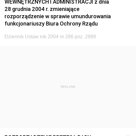
WEWNĘTRZNYCH I ADMINISTRACJI z dnia
1920
1919
1918
28 grudnia 2004 r. zmieniające
rozporządzenie w sprawie umundurowania
funkcjonariuszy Biura Ochrony Rządu
Dziennik Ustaw rok 2004 nr 286 poz. 2889
REKLAMA