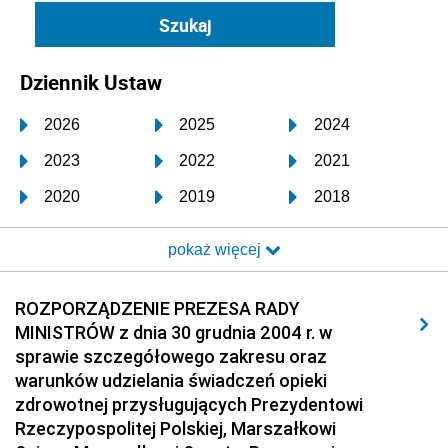
Dziennik Ustaw
2026
2025
2024
2023
2022
2021
2020
2019
2018
2017
2016
2015
pokaż więcej
2014
2013
2012
2011
2010
2009
ROZPORZĄDZENIE PREZESA RADY
MINISTRÓW z dnia 30 grudnia 2004 r. w
2008
2007
2006
sprawie szczegółowego zakresu oraz
2005
2004
2003
warunków udzielania świadczeń opieki
zdrowotnej przysługujących Prezydentowi
2002
2001
2000
Rzeczypospolitej Polskiej, Marszałkowi