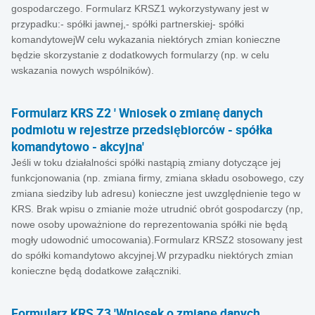
gospodarczego. Formularz KRSZ1 wykorzystywany jest w
przypadku:- spółki jawnej,- spółki partnerskiej- spółki
komandytowejW celu wykazania niektórych zmian konieczne
będzie skorzystanie z dodatkowych formularzy (np. w celu
wskazania nowych wspólników).
Formularz KRS Z2 ' Wniosek o zmianę danych
podmiotu w rejestrze przedsiębiorców - spółka
komandytowo - akcyjna'
Jeśli w toku działalności spółki nastąpią zmiany dotyczące jej
funkcjonowania (np. zmiana firmy, zmiana składu osobowego, czy
zmiana siedziby lub adresu) konieczne jest uwzględnienie tego w
KRS. Brak wpisu o zmianie może utrudnić obrót gospodarczy (np,
nowe osoby upoważnione do reprezentowania spółki nie będą
mogły udowodnić umocowania).Formularz KRSZ2 stosowany jest
do spółki komandytowo akcyjnej.W przypadku niektórych zmian
konieczne będą dodatkowe załączniki.
Formularz KRS Z3 'Wniosek o zmianę danych