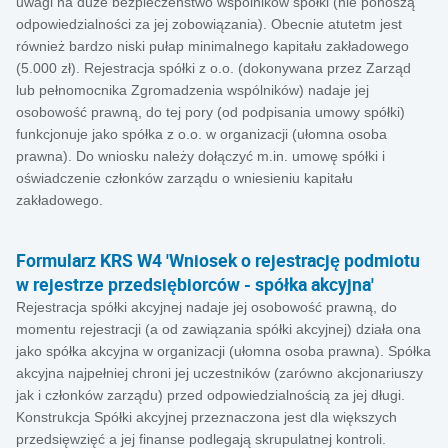
uwagi na duże bezpieczeństwo wspólników spółki (nie ponoszą
odpowiedzialności za jej zobowiązania). Obecnie atutetm jest
również bardzo niski pułap minimalnego kapitału zakładowego
(5.000 zł). Rejestracja spółki z o.o. (dokonywana przez Zarząd
lub pełnomocnika Zgromadzenia wspólników) nadaje jej
osobowość prawną, do tej pory (od podpisania umowy spółki)
funkcjonuje jako spółka z o.o. w organizacji (ułomna osoba
prawna). Do wniosku należy dołączyć m.in. umowę spółki i
oświadczenie członków zarządu o wniesieniu kapitału
zakładowego.
Formularz KRS W4 'Wniosek o rejestrację podmiotu
w rejestrze przedsiębiorców - spółka akcyjna'
Rejestracja spółki akcyjnej nadaje jej osobowość prawną, do
momentu rejestracji (a od zawiązania spółki akcyjnej) działa ona
jako spółka akcyjna w organizacji (ułomna osoba prawna). Spółka
akcyjna najpełniej chroni jej uczestników (zarówno akcjonariuszy
jak i członków zarządu) przed odpowiedzialnością za jej długi.
Konstrukcja Spółki akcyjnej przeznaczona jest dla większych
przedsięwzięć a jej finanse podlegają skrupulatnej kontroli.