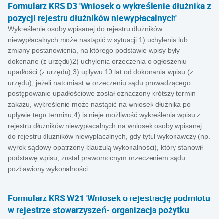
Formularz KRS D3 'Wniosek o wykreślenie dłużnika z
pozycji rejestru dłużników niewypłacalnych'
Wykreślenie osoby wpisanej do rejestru dłużników
niewypłacalnych może nastąpić w sytuacji:1) uchylenia lub
zmiany postanowienia, na którego podstawie wpisy były
dokonane (z urzędu)2) uchylenia orzeczenia o ogłoszeniu
upadłości (z urzędu);3) upływu 10 lat od dokonania wpisu (z
urzędu), jeżeli natomiast w orzeczeniu sądu prowadzącego
postępowanie upadłościowe został oznaczony krótszy termin
zakazu, wykreślenie może nastąpić na wniosek dłużnika po
upływie tego terminu;4) istnieje możliwość wykreślenia wpisu z
rejestru dłużników niewypłacalnych na wniosek osoby wpisanej
do rejestru dłużników niewypłacalnych, gdy tytuł wykonawczy (np.
wyrok sądowy opatrzony klauzulą wykonalności), który stanowił
podstawę wpisu, został prawomocnym orzeczeniem sądu
pozbawiony wykonalności.
Formularz KRS W21 'Wniosek o rejestrację podmiotu
w rejestrze stowarzyszeń- organizacja pożytku