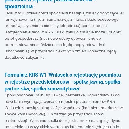
spółdzielnia'
Jeśli w toku działalności spółdzielni nastąpią zmiany dotyczące jej
funkcjonowania (np. zmiana nazwy, zmiana składu osobowego
organów, czy zmiana siedziby lub adresu) konieczne jest
uwzględnienie tego w KRS. Brak wpisu o zmianie może utrudnić
obrót gospodarczy (np, nowe osoby upoważnione do
reprezentowania spółdzielni nie będą mogły udowodnić
umocowania).W przypadku niektórych zmian konieczne będą
dodatkowe załączniki.
Formularz KRS W1 'Wniosek o rejestrację podmiotu
w rejestrze przedsiębiorców - spółka jawna, spółka
partnerska, spółka komandytowa'
Spółki osobowe (m.in. sp. jawna, partnerska, komandytowa) do
powstania wymagają wpisu do rejestru przedsiębiorców KRS.
Wniosek zobowiązani są złożyć wspólnicy (komplementariusze w
spółce komandytowej), lub zarząd (w przypadku spółki
partnerskiej). Wpisanie spółki do rejestru może nastąpić jedynie
po spełnieniu wszystkich warunków ku temu niezbędnych (m.in.