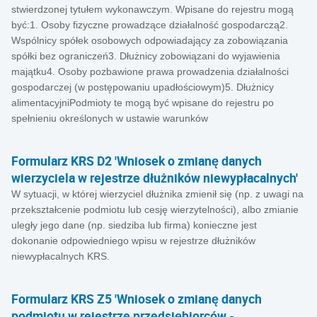
stwierdzonej tytułem wykonawczym. Wpisane do rejestru mogą
być:1. Osoby fizyczne prowadzące działalność gospodarczą2.
Wspólnicy spółek osobowych odpowiadający za zobowiązania
spółki bez ograniczeń3. Dłużnicy zobowiązani do wyjawienia
majątku4. Osoby pozbawione prawa prowadzenia działalności
gospodarczej (w postępowaniu upadłościowym)5. Dłużnicy
alimentacyjniPodmioty te mogą być wpisane do rejestru po
spełnieniu określonych w ustawie warunków
Formularz KRS D2 'Wniosek o zmianę danych
wierzyciela w rejestrze dłużników niewypłacalnych'
W sytuacji, w której wierzyciel dłużnika zmienił się (np. z uwagi na
przekształcenie podmiotu lub cesję wierzytelności), albo zmianie
uległy jego dane (np. siedziba lub firma) konieczne jest
dokonanie odpowiedniego wpisu w rejestrze dłużników
niewypłacalnych KRS.
Formularz KRS Z5 'Wniosek o zmianę danych
podmiotu w rejestrze przedsiębiorców -