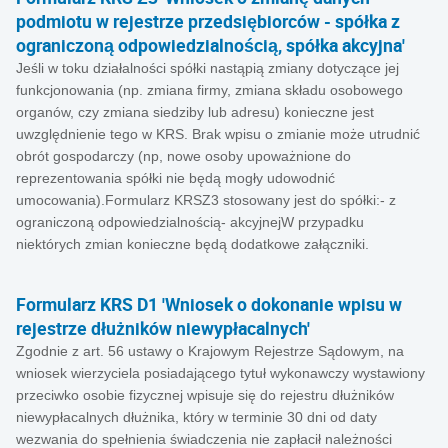
podmiotu w rejestrze przedsiębiorców - spółka z
ograniczoną odpowiedzialnością, spółka akcyjna'
Jeśli w toku działalności spółki nastąpią zmiany dotyczące jej
funkcjonowania (np. zmiana firmy, zmiana składu osobowego
organów, czy zmiana siedziby lub adresu) konieczne jest
uwzględnienie tego w KRS. Brak wpisu o zmianie może utrudnić
obrót gospodarczy (np, nowe osoby upoważnione do
reprezentowania spółki nie będą mogły udowodnić
umocowania).Formularz KRSZ3 stosowany jest do spółki:- z
ograniczoną odpowiedzialnością- akcyjnejW przypadku
niektórych zmian konieczne będą dodatkowe załączniki.
Formularz KRS D1 'Wniosek o dokonanie wpisu w
rejestrze dłużników niewypłacalnych'
Zgodnie z art. 56 ustawy o Krajowym Rejestrze Sądowym, na
wniosek wierzyciela posiadającego tytuł wykonawczy wystawiony
przeciwko osobie fizycznej wpisuje się do rejestru dłużników
niewypłacalnych dłużnika, który w terminie 30 dni od daty
wezwania do spełnienia świadczenia nie zapłacił należności