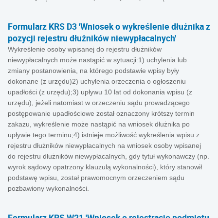
Formularz KRS D3 'Wniosek o wykreślenie dłużnika z
pozycji rejestru dłużników niewypłacalnych'
Wykreślenie osoby wpisanej do rejestru dłużników
niewypłacalnych może nastąpić w sytuacji:1) uchylenia lub
zmiany postanowienia, na którego podstawie wpisy były
dokonane (z urzędu)2) uchylenia orzeczenia o ogłoszeniu
upadłości (z urzędu);3) upływu 10 lat od dokonania wpisu (z
urzędu), jeżeli natomiast w orzeczeniu sądu prowadzącego
postępowanie upadłościowe został oznaczony krótszy termin
zakazu, wykreślenie może nastąpić na wniosek dłużnika po
upływie tego terminu;4) istnieje możliwość wykreślenia wpisu z
rejestru dłużników niewypłacalnych na wniosek osoby wpisanej
do rejestru dłużników niewypłacalnych, gdy tytuł wykonawczy (np.
wyrok sądowy opatrzony klauzulą wykonalności), który stanowił
podstawę wpisu, został prawomocnym orzeczeniem sądu
pozbawiony wykonalności.
Formularz KRS W21 'Wniosek o rejestrację podmiotu