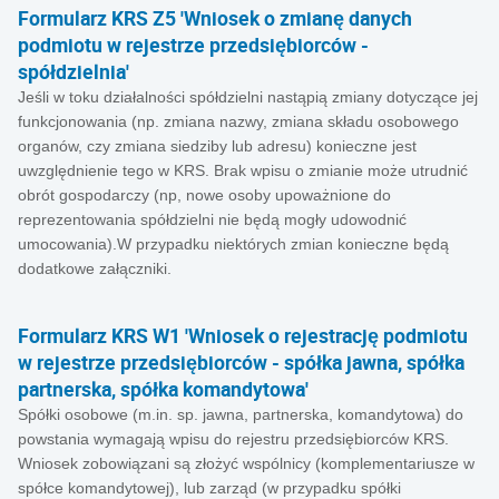
Formularz KRS Z5 'Wniosek o zmianę danych
podmiotu w rejestrze przedsiębiorców -
spółdzielnia'
Jeśli w toku działalności spółdzielni nastąpią zmiany dotyczące jej
funkcjonowania (np. zmiana nazwy, zmiana składu osobowego
organów, czy zmiana siedziby lub adresu) konieczne jest
uwzględnienie tego w KRS. Brak wpisu o zmianie może utrudnić
obrót gospodarczy (np, nowe osoby upoważnione do
reprezentowania spółdzielni nie będą mogły udowodnić
umocowania).W przypadku niektórych zmian konieczne będą
dodatkowe załączniki.
Formularz KRS W1 'Wniosek o rejestrację podmiotu
w rejestrze przedsiębiorców - spółka jawna, spółka
partnerska, spółka komandytowa'
Spółki osobowe (m.in. sp. jawna, partnerska, komandytowa) do
powstania wymagają wpisu do rejestru przedsiębiorców KRS.
Wniosek zobowiązani są złożyć wspólnicy (komplementariusze w
spółce komandytowej), lub zarząd (w przypadku spółki