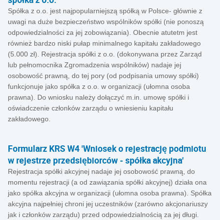
Spółka z o.o. jest najpopularniejszą spółką w Polsce- głównie z
uwagi na duże bezpieczeństwo wspólników spółki (nie ponoszą
odpowiedzialności za jej zobowiązania). Obecnie atutetm jest
również bardzo niski pułap minimalnego kapitału zakładowego
(5.000 zł). Rejestracja spółki z o.o. (dokonywana przez Zarząd
lub pełnomocnika Zgromadzenia wspólników) nadaje jej
osobowość prawną, do tej pory (od podpisania umowy spółki)
funkcjonuje jako spółka z o.o. w organizacji (ułomna osoba
prawna). Do wniosku należy dołączyć m.in. umowę spółki i
oświadczenie członków zarządu o wniesieniu kapitału
zakładowego.
Formularz KRS W4 'Wniosek o rejestrację podmiotu
w rejestrze przedsiębiorców - spółka akcyjna'
Rejestracja spółki akcyjnej nadaje jej osobowość prawną, do
momentu rejestracji (a od zawiązania spółki akcyjnej) działa ona
jako spółka akcyjna w organizacji (ułomna osoba prawna). Spółka
akcyjna najpełniej chroni jej uczestników (zarówno akcjonariuszy
jak i członków zarządu) przed odpowiedzialnością za jej długi.