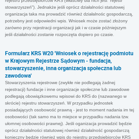
rejestru przedsiębiorców KRS (właściwy dla nich jest "rejestr
stowarzyszeń"). Jednakże jeśli oprócz działalności statutowej
organizacja taka ma prowadzić również działalnośc gospodarczą,
potrzebny jest odpowiedni wpis. Wniosek może zostać złożony
zarówno przy rejestracji organizacji jak i w czasie późniejszym
jeśli działalności zostanie rozpoczęta dopiero po czasie.
Formularz KRS W20 'Wniosek o rejestrację podmiotu
w Krajowym Rejestrze Sądowym - fundacja,
stowarzyszenie, inna organizacja społeczna lub
zawodowa'
Stowarzyszenia rejestrowe (zwykłe nie podlegają żadnej
rejestracji) fundacje i inne organizacje społeczne lub zawodowe
podlegają obowiązkowemu wpisowi do KRS do (nazwanego w
skrócie) rejestru stowarzyszeń. W przypadku jednostek
posiadających osobowość prawną - jest to moment nadania im tej
osobowości (tak samo ma to miejsce w przypadku nadania tzw.
ułomnej osobowości prawnej). Jeśli oganizacja prowadzić będzie
oprócz działalności statutowej również działalność gospodarczą
konieczny będzie również wpis do rejestru przedsiębiorców KRS