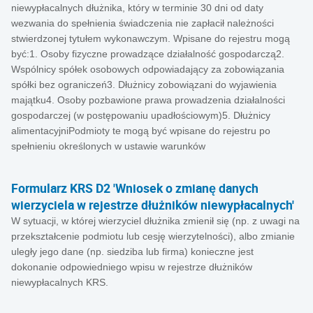
niewypłacalnych dłużnika, który w terminie 30 dni od daty
wezwania do spełnienia świadczenia nie zapłacił należności
stwierdzonej tytułem wykonawczym. Wpisane do rejestru mogą
być:1. Osoby fizyczne prowadzące działalność gospodarczą2.
Wspólnicy spółek osobowych odpowiadający za zobowiązania
spółki bez ograniczeń3. Dłużnicy zobowiązani do wyjawienia
majątku4. Osoby pozbawione prawa prowadzenia działalności
gospodarczej (w postępowaniu upadłościowym)5. Dłużnicy
alimentacyjniPodmioty te mogą być wpisane do rejestru po
spełnieniu określonych w ustawie warunków
Formularz KRS D2 'Wniosek o zmianę danych
wierzyciela w rejestrze dłużników niewypłacalnych'
W sytuacji, w której wierzyciel dłużnika zmienił się (np. z uwagi na
przekształcenie podmiotu lub cesję wierzytelności), albo zmianie
uległy jego dane (np. siedziba lub firma) konieczne jest
dokonanie odpowiedniego wpisu w rejestrze dłużników
niewypłacalnych KRS.