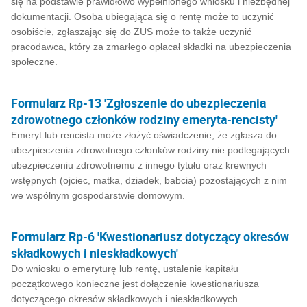
się na podstawie prawidłowo wypełnionego wniosku i niezbędnej
dokumentacji. Osoba ubiegająca się o rentę może to uczynić
osobiście, zgłaszając się do ZUS może to także uczynić
pracodawca, który za zmarłego opłacał składki na ubezpieczenia
społeczne.
Formularz Rp-13 'Zgłoszenie do ubezpieczenia
zdrowotnego członków rodziny emeryta-rencisty'
Emeryt lub rencista może złożyć oświadczenie, że zgłasza do
ubezpieczenia zdrowotnego członków rodziny nie podlegających
ubezpieczeniu zdrowotnemu z innego tytułu oraz krewnych
wstępnych (ojciec, matka, dziadek, babcia) pozostających z nim
we wspólnym gospodarstwie domowym.
Formularz Rp-6 'Kwestionariusz dotyczący okresów
składkowych i nieskładkowych'
Do wniosku o emeryturę lub rentę, ustalenie kapitału
początkowego konieczne jest dołączenie kwestionariusza
dotyczącego okresów składkowych i nieskładkowych.