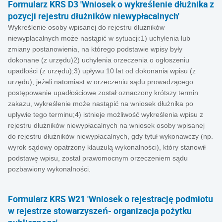
Formularz KRS D3 'Wniosek o wykreślenie dłużnika z
pozycji rejestru dłużników niewypłacalnych'
Wykreślenie osoby wpisanej do rejestru dłużników
niewypłacalnych może nastąpić w sytuacji:1) uchylenia lub
zmiany postanowienia, na którego podstawie wpisy były
dokonane (z urzędu)2) uchylenia orzeczenia o ogłoszeniu
upadłości (z urzędu);3) upływu 10 lat od dokonania wpisu (z
urzędu), jeżeli natomiast w orzeczeniu sądu prowadzącego
postępowanie upadłościowe został oznaczony krótszy termin
zakazu, wykreślenie może nastąpić na wniosek dłużnika po
upływie tego terminu;4) istnieje możliwość wykreślenia wpisu z
rejestru dłużników niewypłacalnych na wniosek osoby wpisanej
do rejestru dłużników niewypłacalnych, gdy tytuł wykonawczy (np.
wyrok sądowy opatrzony klauzulą wykonalności), który stanowił
podstawę wpisu, został prawomocnym orzeczeniem sądu
pozbawiony wykonalności.
Formularz KRS W21 'Wniosek o rejestrację podmiotu
w rejestrze stowarzyszeń- organizacja pożytku