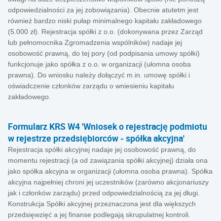
odpowiedzialności za jej zobowiązania). Obecnie atutetm jest
również bardzo niski pułap minimalnego kapitału zakładowego
(5.000 zł). Rejestracja spółki z o.o. (dokonywana przez Zarząd
lub pełnomocnika Zgromadzenia wspólników) nadaje jej
osobowość prawną, do tej pory (od podpisania umowy spółki)
funkcjonuje jako spółka z o.o. w organizacji (ułomna osoba
prawna). Do wniosku należy dołączyć m.in. umowę spółki i
oświadczenie członków zarządu o wniesieniu kapitału
zakładowego.
Formularz KRS W4 'Wniosek o rejestrację podmiotu
w rejestrze przedsiębiorców - spółka akcyjna'
Rejestracja spółki akcyjnej nadaje jej osobowość prawną, do
momentu rejestracji (a od zawiązania spółki akcyjnej) działa ona
jako spółka akcyjna w organizacji (ułomna osoba prawna). Spółka
akcyjna najpełniej chroni jej uczestników (zarówno akcjonariuszy
jak i członków zarządu) przed odpowiedzialnością za jej długi.
Konstrukcja Spółki akcyjnej przeznaczona jest dla większych
przedsięwzięć a jej finanse podlegają skrupulatnej kontroli.