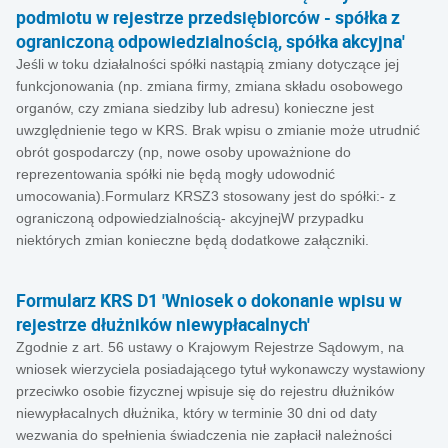
podmiotu w rejestrze przedsiębiorców - spółka z
ograniczoną odpowiedzialnością, spółka akcyjna'
Jeśli w toku działalności spółki nastąpią zmiany dotyczące jej
funkcjonowania (np. zmiana firmy, zmiana składu osobowego
organów, czy zmiana siedziby lub adresu) konieczne jest
uwzględnienie tego w KRS. Brak wpisu o zmianie może utrudnić
obrót gospodarczy (np, nowe osoby upoważnione do
reprezentowania spółki nie będą mogły udowodnić
umocowania).Formularz KRSZ3 stosowany jest do spółki:- z
ograniczoną odpowiedzialnością- akcyjnejW przypadku
niektórych zmian konieczne będą dodatkowe załączniki.
Formularz KRS D1 'Wniosek o dokonanie wpisu w
rejestrze dłużników niewypłacalnych'
Zgodnie z art. 56 ustawy o Krajowym Rejestrze Sądowym, na
wniosek wierzyciela posiadającego tytuł wykonawczy wystawiony
przeciwko osobie fizycznej wpisuje się do rejestru dłużników
niewypłacalnych dłużnika, który w terminie 30 dni od daty
wezwania do spełnienia świadczenia nie zapłacił należności