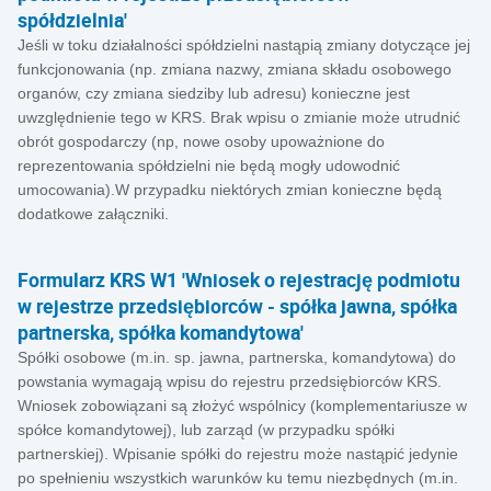
spółdzielnia'
Jeśli w toku działalności spółdzielni nastąpią zmiany dotyczące jej
funkcjonowania (np. zmiana nazwy, zmiana składu osobowego
organów, czy zmiana siedziby lub adresu) konieczne jest
uwzględnienie tego w KRS. Brak wpisu o zmianie może utrudnić
obrót gospodarczy (np, nowe osoby upoważnione do
reprezentowania spółdzielni nie będą mogły udowodnić
umocowania).W przypadku niektórych zmian konieczne będą
dodatkowe załączniki.
Formularz KRS W1 'Wniosek o rejestrację podmiotu
w rejestrze przedsiębiorców - spółka jawna, spółka
partnerska, spółka komandytowa'
Spółki osobowe (m.in. sp. jawna, partnerska, komandytowa) do
powstania wymagają wpisu do rejestru przedsiębiorców KRS.
Wniosek zobowiązani są złożyć wspólnicy (komplementariusze w
spółce komandytowej), lub zarząd (w przypadku spółki
partnerskiej). Wpisanie spółki do rejestru może nastąpić jedynie
po spełnieniu wszystkich warunków ku temu niezbędnych (m.in.