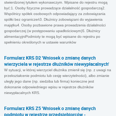
stwierdzonej tytułem wykonawczym. Wpisane do rejestru mogą
być:1. Osoby fizyczne prowadzące działalność gospodarczą2.
Wspólnicy spółek osobowych odpowiadający za zobowiązania
spółki bez ograniczeń3. Dłużnicy zobowiązani do wyjawienia
majątku4. Osoby pozbawione prawa prowadzenia działalności
gospodarczej (w postępowaniu upadłościowym)5. Dłużnicy
alimentacyjniPodmioty te mogą być wpisane do rejestru po
spełnieniu określonych w ustawie warunków
Formularz KRS D2 'Wniosek o zmianę danych
wierzyciela w rejestrze dłużników niewypłacalnych'
W sytuacji, w której wierzyciel dłużnika zmienił się (np. z uwagi na
przekształcenie podmiotu lub cesję wierzytelności), albo zmianie
uległy jego dane (np. siedziba lub firma) konieczne jest
dokonanie odpowiedniego wpisu w rejestrze dłużników
niewypłacalnych KRS.
Formularz KRS Z5 'Wniosek o zmianę danych
podmiotu w rejestrze przedsiębiorców -