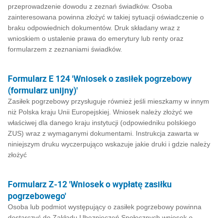
przeprowadzenie dowodu z zeznań świadków. Osoba
zainteresowana powinna złożyć w takiej sytuacji oświadczenie o
braku odpowiednich dokumentów. Druk składany wraz z
wnioskiem o ustalenie prawa do emerytury lub renty oraz
formularzem z zeznaniami świadków.
Formularz E 124 'Wniosek o zasiłek pogrzebowy
(formularz unijny)'
Zasiłek pogrzebowy przysługuje również jeśli mieszkamy w innym
niż Polska kraju Unii Europejskiej. Wniosek należy złożyć we
właściwej dla danego kraju instytucji (odpowiedniku polskiego
ZUS) wraz z wymaganymi dokumentami. Instrukcja zawarta w
niniejszym druku wyczerpująco wskazuje jakie druki i gdzie należy
złożyć
Formularz Z-12 'Wniosek o wypłatę zasiłku
pogrzebowego'
Osoba lub podmiot występujący o zasiłek pogrzebowy powinna
dostarczyć do Zakładu Ubezpieczeń Społecznych wniosek o