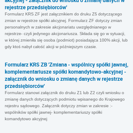
akcyjnej - załącznik do wniosku o zmianę danych w
rejestrze przedsiębiorców'
Formularz KRS ZF jest załącznikiem do druku Z5 dotyczącego
zmian w rejestrze spółki akcyjnej. Formularz ZF dotyczy zmian
personalnych w zakresie akcjonariatu uwzględnianego w
rejestrze- czyli jedynego akcjonariusza. Składa się go w sytuacji,
w której zmieniła się osoba (podmiot) posiadająca 100% akcji, lub
gdy ktoś nabył całość akcji w późniejszym czasie.
Formularz KRS ZB 'Zmiana - wspólnicy spółki jawnej,
komplementariusze spółki komandytowo-akcyjnej -
załącznik do wniosku o zmianę danych w rejestrze
przedsiębiorców'
Formularz stanowi załącznik do druku Z1 lub Z2 czyli wniosku o
zmianę danych dotyczących podmiotu wpisanego do Krajowego
rejestru sądowego. Załącznik dotyczy zmian w zakresie :-
wspólników spółki jawnej- komplementariuszy spółki
komandytowo akcyjnej