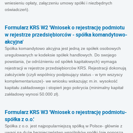
wniesieniu opłaty, załączeniu umowy spółki i niezbędnych
oświadczeń).
Formularz KRS W2 'Wniosek o rejestrację podmiotu
w rejestrze przedsiębiorców - spółka komandytowo-
akcyjna'
Spółka komandytowo akcyjna jest jedną ze spółek osobowych
uregulowanych w kodeksie spółek handlowych. Do swojego
powstania, (w odróżnieniu od spółek kapitałowych) wymaga
rejestracji w rejestrze przedsiębiorców KRS. Rejestracji dokonują
założyciele (czyli wspólnicy podpisujący status - w tym wszyscy
komplementariusze)- we wniosku wskazując m.in. wysokość
kapitału zakładowego i stopień jego pokrycia (minimalny kapitał
zakładowy wynosi 50.000 zł).
Formularz KRS W3 'Wniosek o rejestrację podmiotu-
spółka z o.o.'
Spółka z o.o. jest najpopularniejszą spółką w Polsce- głównie z
uwagi na duże bezpieczeństwo wspólników spółki (nie ponoszą