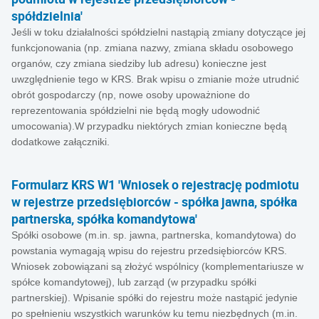
spółdzielnia'
Jeśli w toku działalności spółdzielni nastąpią zmiany dotyczące jej
funkcjonowania (np. zmiana nazwy, zmiana składu osobowego
organów, czy zmiana siedziby lub adresu) konieczne jest
uwzględnienie tego w KRS. Brak wpisu o zmianie może utrudnić
obrót gospodarczy (np, nowe osoby upoważnione do
reprezentowania spółdzielni nie będą mogły udowodnić
umocowania).W przypadku niektórych zmian konieczne będą
dodatkowe załączniki.
Formularz KRS W1 'Wniosek o rejestrację podmiotu
w rejestrze przedsiębiorców - spółka jawna, spółka
partnerska, spółka komandytowa'
Spółki osobowe (m.in. sp. jawna, partnerska, komandytowa) do
powstania wymagają wpisu do rejestru przedsiębiorców KRS.
Wniosek zobowiązani są złożyć wspólnicy (komplementariusze w
spółce komandytowej), lub zarząd (w przypadku spółki
partnerskiej). Wpisanie spółki do rejestru może nastąpić jedynie
po spełnieniu wszystkich warunków ku temu niezbędnych (m.in.