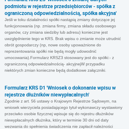
podmiotu w rejestrze przedsiębiorców - spółka z
ograniczoną odpowiedzialnością, spółka akcyjna'
Jeśli w toku działalności spółki nastąpią zmiany dotyczące jej
funkcjonowania (np. zmiana firmy, zmiana składu osobowego
organów, czy zmiana siedziby lub adresu) konieczne jest
uwzględnienie tego w KRS. Brak wpisu o zmianie może utrudnić
obrót gospodarczy (np, nowe osoby upoważnione do
reprezentowania spółki nie będą mogły udowodnić
umocowania).Formularz KRSZ3 stosowany jest do spółki:- z
ograniczoną odpowiedzialnością- akcyjnejW przypadku
niektórych zmian konieczne będą dodatkowe załączniki.
Formularz KRS D1 'Wniosek o dokonanie wpisu w
rejestrze dłużników niewypłacalnych'
Zgodnie z art. 56 ustawy o Krajowym Rejestrze Sądowym, na
wniosek wierzyciela posiadającego tytuł wykonawczy wystawiony
przeciwko osobie fizycznej wpisuje się do rejestru dłużników
niewypłacalnych dłużnika, który w terminie 30 dni od daty
wezwania do spełnienia świadczenia nie zapłacił należności