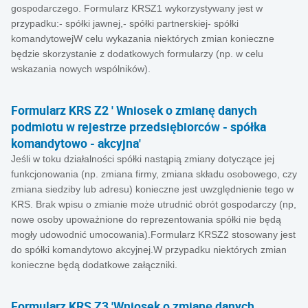
gospodarczego. Formularz KRSZ1 wykorzystywany jest w
przypadku:- spółki jawnej,- spółki partnerskiej- spółki
komandytowejW celu wykazania niektórych zmian konieczne
będzie skorzystanie z dodatkowych formularzy (np. w celu
wskazania nowych wspólników).
Formularz KRS Z2 ' Wniosek o zmianę danych
podmiotu w rejestrze przedsiębiorców - spółka
komandytowo - akcyjna'
Jeśli w toku działalności spółki nastąpią zmiany dotyczące jej
funkcjonowania (np. zmiana firmy, zmiana składu osobowego, czy
zmiana siedziby lub adresu) konieczne jest uwzględnienie tego w
KRS. Brak wpisu o zmianie może utrudnić obrót gospodarczy (np,
nowe osoby upoważnione do reprezentowania spółki nie będą
mogły udowodnić umocowania).Formularz KRSZ2 stosowany jest
do spółki komandytowo akcyjnej.W przypadku niektórych zmian
konieczne będą dodatkowe załączniki.
Formularz KRS Z3 'Wniosek o zmianę danych