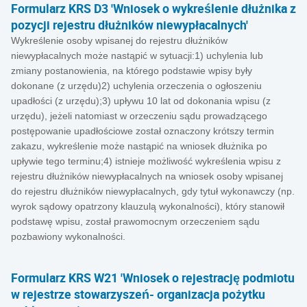
Formularz KRS D3 'Wniosek o wykreślenie dłużnika z
pozycji rejestru dłużników niewypłacalnych'
Wykreślenie osoby wpisanej do rejestru dłużników
niewypłacalnych może nastąpić w sytuacji:1) uchylenia lub
zmiany postanowienia, na którego podstawie wpisy były
dokonane (z urzędu)2) uchylenia orzeczenia o ogłoszeniu
upadłości (z urzędu);3) upływu 10 lat od dokonania wpisu (z
urzędu), jeżeli natomiast w orzeczeniu sądu prowadzącego
postępowanie upadłościowe został oznaczony krótszy termin
zakazu, wykreślenie może nastąpić na wniosek dłużnika po
upływie tego terminu;4) istnieje możliwość wykreślenia wpisu z
rejestru dłużników niewypłacalnych na wniosek osoby wpisanej
do rejestru dłużników niewypłacalnych, gdy tytuł wykonawczy (np.
wyrok sądowy opatrzony klauzulą wykonalności), który stanowił
podstawę wpisu, został prawomocnym orzeczeniem sądu
pozbawiony wykonalności.
Formularz KRS W21 'Wniosek o rejestrację podmiotu
w rejestrze stowarzyszeń- organizacja pożytku