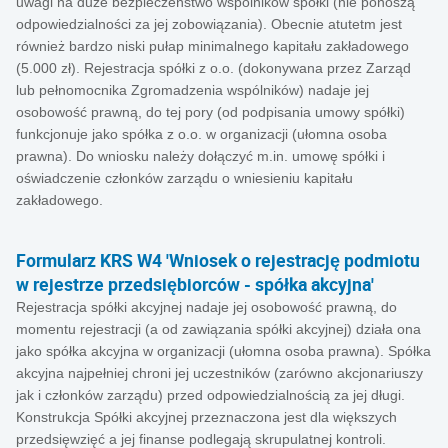
uwagi na duże bezpieczeństwo wspólników spółki (nie ponoszą
odpowiedzialności za jej zobowiązania). Obecnie atutetm jest
również bardzo niski pułap minimalnego kapitału zakładowego
(5.000 zł). Rejestracja spółki z o.o. (dokonywana przez Zarząd
lub pełnomocnika Zgromadzenia wspólników) nadaje jej
osobowość prawną, do tej pory (od podpisania umowy spółki)
funkcjonuje jako spółka z o.o. w organizacji (ułomna osoba
prawna). Do wniosku należy dołączyć m.in. umowę spółki i
oświadczenie członków zarządu o wniesieniu kapitału
zakładowego.
Formularz KRS W4 'Wniosek o rejestrację podmiotu
w rejestrze przedsiębiorców - spółka akcyjna'
Rejestracja spółki akcyjnej nadaje jej osobowość prawną, do
momentu rejestracji (a od zawiązania spółki akcyjnej) działa ona
jako spółka akcyjna w organizacji (ułomna osoba prawna). Spółka
akcyjna najpełniej chroni jej uczestników (zarówno akcjonariuszy
jak i członków zarządu) przed odpowiedzialnością za jej długi.
Konstrukcja Spółki akcyjnej przeznaczona jest dla większych
przedsięwzięć a jej finanse podlegają skrupulatnej kontroli.