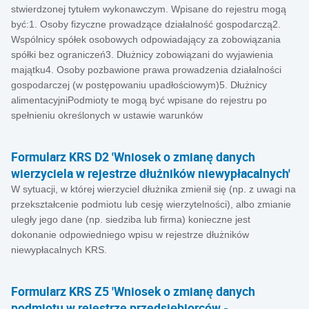
stwierdzonej tytułem wykonawczym. Wpisane do rejestru mogą
być:1. Osoby fizyczne prowadzące działalność gospodarczą2.
Wspólnicy spółek osobowych odpowiadający za zobowiązania
spółki bez ograniczeń3. Dłużnicy zobowiązani do wyjawienia
majątku4. Osoby pozbawione prawa prowadzenia działalności
gospodarczej (w postępowaniu upadłościowym)5. Dłużnicy
alimentacyjniPodmioty te mogą być wpisane do rejestru po
spełnieniu określonych w ustawie warunków
Formularz KRS D2 'Wniosek o zmianę danych
wierzyciela w rejestrze dłużników niewypłacalnych'
W sytuacji, w której wierzyciel dłużnika zmienił się (np. z uwagi na
przekształcenie podmiotu lub cesję wierzytelności), albo zmianie
uległy jego dane (np. siedziba lub firma) konieczne jest
dokonanie odpowiedniego wpisu w rejestrze dłużników
niewypłacalnych KRS.
Formularz KRS Z5 'Wniosek o zmianę danych
podmiotu w rejestrze przedsiębiorców -