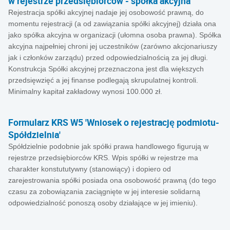
w rejestrze przedsiębiorców - spółka akcyjna'
Rejestracja spółki akcyjnej nadaje jej osobowość prawną, do
momentu rejestracji (a od zawiązania spółki akcyjnej) działa ona
jako spółka akcyjna w organizacji (ułomna osoba prawna). Spółka
akcyjna najpełniej chroni jej uczestników (zarówno akcjonariuszy
jak i członków zarządu) przed odpowiedzialnością za jej długi.
Konstrukcja Spółki akcyjnej przeznaczona jest dla większych
przedsięwzięć a jej finanse podlegają skrupulatnej kontroli.
Minimalny kapitał zakładowy wynosi 100.000 zł.
Formularz KRS W5 'Wniosek o rejestrację podmiotu-
Spółdzielnia'
Spółdzielnie podobnie jak spółki prawa handlowego figurują w
rejestrze przedsiębiorców KRS. Wpis spółki w rejestrze ma
charakter konstututywny (stanowiący) i dopiero od
zarejestrowania spółki posiada ona osobowość prawną (do tego
czasu za zobowiązania zaciągnięte w jej interesie solidarną
odpowiedzialność ponoszą osoby działające w jej imieniu).