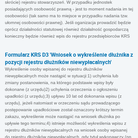
skrócie) rejestru stowarzyszeń. W przypadku jednostek
posiadających osobowość prawną - jest to moment nadania im tej
osobowości (tak samo ma to miejsce w przypadku nadania tzw.
ułomnej osobowości prawnej). Jeśli oganizacja prowadzić będzie
oprócz działalności statutowej również działalność gospodarczą
konieczny będzie również wpis do rejestru przedsiębiorców KRS
Formularz KRS D3 'Wniosek o wykreślenie dłużnika z
pozycji rejestru dłużników niewypłacalnych'
Wykreślenie osoby wpisanej do rejestru dłużników
niewypłacalnych może nastąpić w sytuacji:1) uchylenia lub
zmiany postanowienia, na którego podstawie wpisy były
dokonane (z urzędu)2) uchylenia orzeczenia o ogłoszeniu
upadłości (z urzędu);3) upływu 10 lat od dokonania wpisu (z
urzędu), jeżeli natomiast w orzeczeniu sądu prowadzącego
postępowanie upadłościowe został oznaczony krótszy termin
zakazu, wykreślenie może nastąpić na wniosek dłużnika po
upływie tego terminu;4) istnieje możliwość wykreślenia wpisu z
rejestru dłużników niewypłacalnych na wniosek osoby wpisanej
do rejestru dłużników niewypłacalnych, gdy tytuł wykonawczy (np.