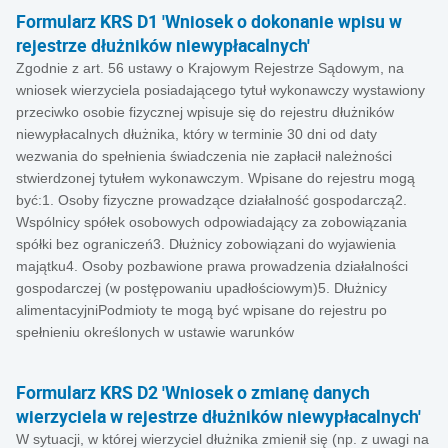
Formularz KRS D1 'Wniosek o dokonanie wpisu w
rejestrze dłużników niewypłacalnych'
Zgodnie z art. 56 ustawy o Krajowym Rejestrze Sądowym, na
wniosek wierzyciela posiadającego tytuł wykonawczy wystawiony
przeciwko osobie fizycznej wpisuje się do rejestru dłużników
niewypłacalnych dłużnika, który w terminie 30 dni od daty
wezwania do spełnienia świadczenia nie zapłacił należności
stwierdzonej tytułem wykonawczym. Wpisane do rejestru mogą
być:1. Osoby fizyczne prowadzące działalność gospodarczą2.
Wspólnicy spółek osobowych odpowiadający za zobowiązania
spółki bez ograniczeń3. Dłużnicy zobowiązani do wyjawienia
majątku4. Osoby pozbawione prawa prowadzenia działalności
gospodarczej (w postępowaniu upadłościowym)5. Dłużnicy
alimentacyjniPodmioty te mogą być wpisane do rejestru po
spełnieniu określonych w ustawie warunków
Formularz KRS D2 'Wniosek o zmianę danych
wierzyciela w rejestrze dłużników niewypłacalnych'
W sytuacji, w której wierzyciel dłużnika zmienił się (np. z uwagi na