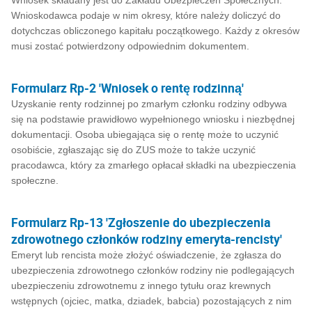
Wniosek składany jest do Zakładu Ubezpieczeń Społecznych.
Wnioskodawca podaje w nim okresy, które należy doliczyć do
dotychczas obliczonego kapitału początkowego. Każdy z okresów
musi zostać potwierdzony odpowiednim dokumentem.
Formularz Rp-2 'Wniosek o rentę rodzinną'
Uzyskanie renty rodzinnej po zmarłym członku rodziny odbywa
się na podstawie prawidłowo wypełnionego wniosku i niezbędnej
dokumentacji. Osoba ubiegająca się o rentę może to uczynić
osobiście, zgłaszając się do ZUS może to także uczynić
pracodawca, który za zmarłego opłacał składki na ubezpieczenia
społeczne.
Formularz Rp-13 'Zgłoszenie do ubezpieczenia
zdrowotnego członków rodziny emeryta-rencisty'
Emeryt lub rencista może złożyć oświadczenie, że zgłasza do
ubezpieczenia zdrowotnego członków rodziny nie podlegających
ubezpieczeniu zdrowotnemu z innego tytułu oraz krewnych
wstępnych (ojciec, matka, dziadek, babcia) pozostających z nim