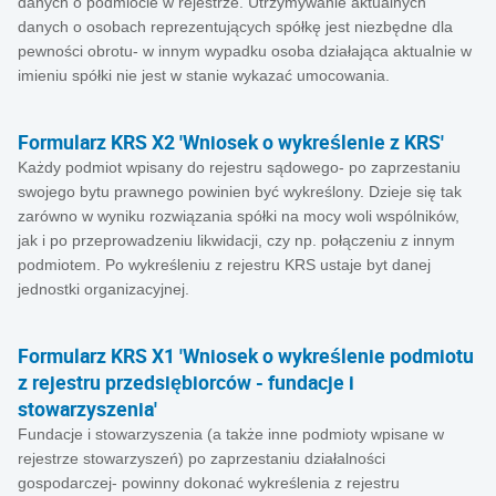
danych o podmiocie w rejestrze. Utrzymywanie aktualnych
danych o osobach reprezentujących spółkę jest niezbędne dla
pewności obrotu- w innym wypadku osoba działająca aktualnie w
imieniu spółki nie jest w stanie wykazać umocowania.
Formularz KRS X2 'Wniosek o wykreślenie z KRS'
Każdy podmiot wpisany do rejestru sądowego- po zaprzestaniu
swojego bytu prawnego powinien być wykreślony. Dzieje się tak
zarówno w wyniku rozwiązania spółki na mocy woli wspólników,
jak i po przeprowadzeniu likwidacji, czy np. połączeniu z innym
podmiotem. Po wykreśleniu z rejestru KRS ustaje byt danej
jednostki organizacyjnej.
Formularz KRS X1 'Wniosek o wykreślenie podmiotu
z rejestru przedsiębiorców - fundacje i
stowarzyszenia'
Fundacje i stowarzyszenia (a także inne podmioty wpisane w
rejestrze stowarzyszeń) po zaprzestaniu działalności
gospodarczej- powinny dokonać wykreślenia z rejestru