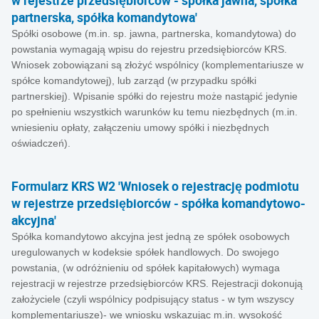
w rejestrze przedsiębiorców - spółka jawna, spółka
partnerska, spółka komandytowa'
Spółki osobowe (m.in. sp. jawna, partnerska, komandytowa) do
powstania wymagają wpisu do rejestru przedsiębiorców KRS.
Wniosek zobowiązani są złożyć wspólnicy (komplementariusze w
spółce komandytowej), lub zarząd (w przypadku spółki
partnerskiej). Wpisanie spółki do rejestru może nastąpić jedynie
po spełnieniu wszystkich warunków ku temu niezbędnych (m.in.
wniesieniu opłaty, załączeniu umowy spółki i niezbędnych
oświadczeń).
Formularz KRS W2 'Wniosek o rejestrację podmiotu
w rejestrze przedsiębiorców - spółka komandytowo-
akcyjna'
Spółka komandytowo akcyjna jest jedną ze spółek osobowych
uregulowanych w kodeksie spółek handlowych. Do swojego
powstania, (w odróżnieniu od spółek kapitałowych) wymaga
rejestracji w rejestrze przedsiębiorców KRS. Rejestracji dokonują
założyciele (czyli wspólnicy podpisujący status - w tym wszyscy
komplementariusze)- we wniosku wskazując m.in. wysokość