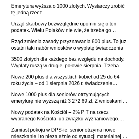
Emerytura wyższa o 1000 złotych. Wystarczy zrobić
tę jedną rzecz
Urząd skarbowy bezwzględnie upomni się o ten
podatek. Wielu Polaków nie wie, że trzeba go
zapłacić. Zaleganie fiskusowi oznacza kary
Rząd zmienia zasady przyznawania 800 plus. To już
ostatni taki nabór wniosków o wypłatę świadczenia
3500 złotych dla każdego bez względu na dochody.
Wypłaty ruszą w drugiej połowie sierpnia. Trzeba
jednak złożyć wniosek
Nowe 200 plus dla wszystkich kobiet od 25 do 64
roku życia – od 1 sierpnia 2026 r. świadczenie
przysługuje w ramach nowego programu rządowego
Nowe 1000 plus dla seniorów otrzymujących
emeryturę nie wyższą niż 3 272,69 zł. Z wnioskami
należy się pospieszyć, bo spóźnialscy świadczenia
Nowy podatek na Kościół – 2% PIT na rzecz
nie otrzymają
wybranego Kościoła lub związku wyznaniowego.
Premier potwierdza prace nad zmianami w systemie
Zamiast pokoju w DPS-ie, senior otrzyma nowe
finansowania
mieszkanie i to niezależnie od sytuacji materialnej –