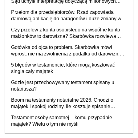
Sąd uchylił interpretację dotyczącą milionowych
przychodów
Przełom dla przedsiębiorców. Rząd zapowiada
darmową aplikację do paragonów i duże zmiany w
podatkach
Czy przelew z konta osobistego na wspólne konto
małżonków to darowizna? Skarbówka rozwiewa
wątpliwości
Gotówka od ojca to problem. Skarbówka mówi
wprost: nie ma zwolnienia z podatku od darowizn,
nawet gdy pieniądze wpłyną na konto
5 błędów w testamencie, które mogą kosztować
obdarowanego
singla cały majątek
Gdzie jest przechowywany testament spisany u
notariusza?
Boom na testamenty notarialne 2026. Chodzi o
majątek i spokój rodziny. Ile kosztuje spisanie
testamentu u notariusza w 2026 roku?
Testament osoby samotnej – komu przypadnie
majątek? Wielu o tym nie myśli