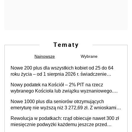
Tematy
Najnowsze
Wybrane
Nowe 200 plus dla wszystkich kobiet od 25 do 64
roku życia – od 1 sierpnia 2026 r. świadczenie
przysługuje w ramach nowego programu rządowego
Nowy podatek na Kościół – 2% PIT na rzecz
wybranego Kościoła lub związku wyznaniowego.
Premier potwierdza prace nad zmianami w systemie
Nowe 1000 plus dla seniorów otrzymujących
finansowania
emeryturę nie wyższą niż 3 272,69 zł. Z wnioskami
należy się pospieszyć, bo spóźnialscy świadczenia
Rewolucja w podatkach: rząd obiecuje nawet 300 zł
nie otrzymają
miesięcznie podwyżki każdemu jeszcze przed
wyborami