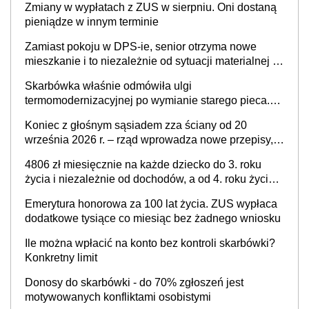
Zmiany w wypłatach z ZUS w sierpniu. Oni dostaną
pieniądze w innym terminie
Zamiast pokoju w DPS-ie, senior otrzyma nowe
mieszkanie i to niezależnie od sytuacji materialnej –
rząd ogłasza nowy program wsparcia dla osób po 60
Skarbówka właśnie odmówiła ulgi
roku życia
termomodernizacyjnej po wymianie starego pieca.
Uwaga, decyduje ważny szczegół!
Koniec z głośnym sąsiadem zza ściany od 20
września 2026 r. – rząd wprowadza nowe przepisy,
które poprawią komfort życia mieszkańców
4806 zł miesięcznie na każde dziecko do 3. roku
życia i niezależnie od dochodów, a od 4. roku życia
800 plus – nowe świadczenie ma odwrócić trend
Emerytura honorowa za 100 lat życia. ZUS wypłaca
spadku liczby urodzeń w Polsce
dodatkowe tysiące co miesiąc bez żadnego wniosku
Ile można wpłacić na konto bez kontroli skarbówki?
Konkretny limit
Donosy do skarbówki - do 70% zgłoszeń jest
motywowanych konfliktami osobistymi