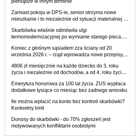
pieniądze w innym terminie
Zamiast pokoju w DPS-ie, senior otrzyma nowe
mieszkanie i to niezależnie od sytuacji materialnej –
rząd ogłasza nowy program wsparcia dla osób po 60
Skarbówka właśnie odmówiła ulgi
roku życia
termomodernizacyjnej po wymianie starego pieca.
Uwaga, decyduje ważny szczegół!
Koniec z głośnym sąsiadem zza ściany od 20
września 2026 r. – rząd wprowadza nowe przepisy,
które poprawią komfort życia mieszkańców
4806 zł miesięcznie na każde dziecko do 3. roku
życia i niezależnie od dochodów, a od 4. roku życia
800 plus – nowe świadczenie ma odwrócić trend
Emerytura honorowa za 100 lat życia. ZUS wypłaca
spadku liczby urodzeń w Polsce
dodatkowe tysiące co miesiąc bez żadnego wniosku
Ile można wpłacić na konto bez kontroli skarbówki?
Konkretny limit
Donosy do skarbówki - do 70% zgłoszeń jest
motywowanych konfliktami osobistymi