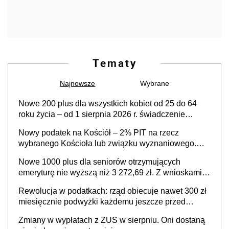
Tematy
Najnowsze
Wybrane
Nowe 200 plus dla wszystkich kobiet od 25 do 64
roku życia – od 1 sierpnia 2026 r. świadczenie
przysługuje w ramach nowego programu rządowego
Nowy podatek na Kościół – 2% PIT na rzecz
wybranego Kościoła lub związku wyznaniowego.
Premier potwierdza prace nad zmianami w systemie
Nowe 1000 plus dla seniorów otrzymujących
finansowania
emeryturę nie wyższą niż 3 272,69 zł. Z wnioskami
należy się pospieszyć, bo spóźnialscy świadczenia
Rewolucja w podatkach: rząd obiecuje nawet 300 zł
nie otrzymają
miesięcznie podwyżki każdemu jeszcze przed
wyborami
Zmiany w wypłatach z ZUS w sierpniu. Oni dostaną