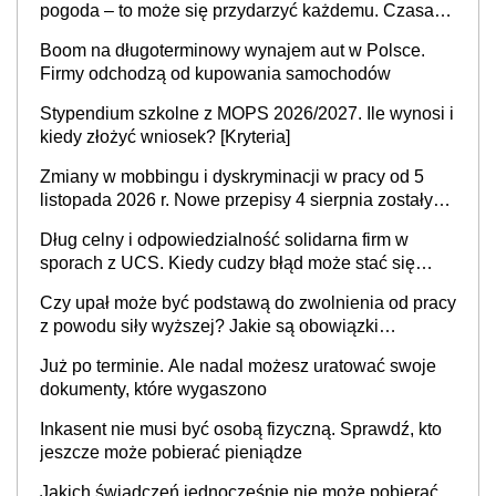
pogoda – to może się przydarzyć każdemu. Czasami
trzeba przesunąć termin urlopu, ale jest to możliwe?
Boom na długoterminowy wynajem aut w Polsce.
Firmy odchodzą od kupowania samochodów
Stypendium szkolne z MOPS 2026/2027. Ile wynosi i
kiedy złożyć wniosek? [Kryteria]
Zmiany w mobbingu i dyskryminacji w pracy od 5
listopada 2026 r. Nowe przepisy 4 sierpnia zostały
ogłoszone w Dzienniku Ustaw
Dług celny i odpowiedzialność solidarna firm w
sporach z UCS. Kiedy cudzy błąd może stać się
Twoim problemem
Czy upał może być podstawą do zwolnienia od pracy
z powodu siły wyższej? Jakie są obowiązki
pracodawcy
Już po terminie. Ale nadal możesz uratować swoje
dokumenty, które wygaszono
Inkasent nie musi być osobą fizyczną. Sprawdź, kto
jeszcze może pobierać pieniądze
Jakich świadczeń jednocześnie nie może pobierać