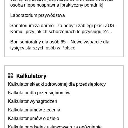
osoba niepełnosprawna [praktyczny poradnik]
Laboratorium przywództwa
Sanatorium za darmo - za pobyt i zabiegi płaci ZUS.
Komu i przy jakich schorzeniach to przysługuje?
Lista ośrodków i rodzaje zabiegów w 2026 r. Jak
Bon senioralny dla osób 65+. Nowe wsparcie dla
uzyskać skierowanie?
tysięcy starszych osób w Polsce
Kalkulatory
Kalkulator składki zdrowotnej dla przedsiębiorcy
Kalkulator dla przedsiębiorców
Kalkulator wynagrodzeń
Kalkulator umów zlecenia
Kalkulator umów o dzieło
Kalkulator odsetek ustawowych za opóźnienie