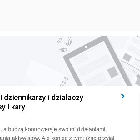
dziennikarzy i działaczy
y i kary
tać, a budzą kontrowersje swoimi działaniami,
ania aktywistów. Ale koniec z tym: rząd przyjął