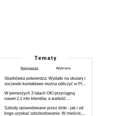
Tematy
Najnowsze
Wybrane
Skarbówka potwierdza: Wydatki na okulary i
soczewki kontaktowe można odliczyć w PIT.
Główny warunek - orzeczenie o
W pierwszych 3 latach OKI przyciągną
niepełnosprawności. Częściowe
nawet 2,1 mln klientów, a wartość
dofinansowanie (np. z zfśs) pomniejsza
zgromadzonych aktywów przekroczy 100
odliczenie
Szkody spowodowane przez dziki - jak i od
mld zł
kogo uzyskać odszkodowanie. W mieście,