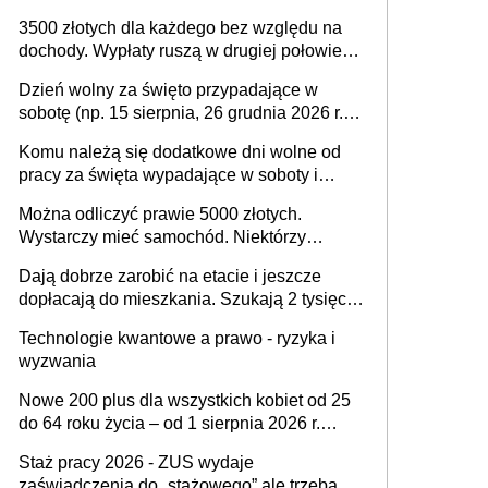
na drodze i na terenach rolniczych
3500 złotych dla każdego bez względu na
dochody. Wypłaty ruszą w drugiej połowie
sierpnia. Trzeba jednak złożyć wniosek
Dzień wolny za święto przypadające w
sobotę (np. 15 sierpnia, 26 grudnia 2026 r.) –
zasady rozliczania czasu pracy, obowiązki
Komu należą się dodatkowe dni wolne od
pracodawcy (sektor prywatny i administracja
pracy za święta wypadające w soboty i
publiczna), najczęstsze pytania
niedziele? Jak to wygląda w 2026 roku?
Można odliczyć prawie 5000 złotych.
Wystarczy mieć samochód. Niektórzy
zapominają o tej uldze w rozliczeniach ze
Dają dobrze zarobić na etacie i jeszcze
skarbówką
dopłacają do mieszkania. Szukają 2 tysięcy
pracowników
Technologie kwantowe a prawo - ryzyka i
wyzwania
Nowe 200 plus dla wszystkich kobiet od 25
do 64 roku życia – od 1 sierpnia 2026 r.
świadczenie przysługuje w ramach nowego
Staż pracy 2026 - ZUS wydaje
programu rządowego
zaświadczenia do „stażowego” ale trzeba