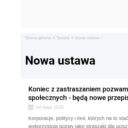
»
»
Strona główna
Tematy
Nowa ustawa
Nowa ustawa
Koniec z zastraszaniem pozwami 
społecznych - będą nowe przepis
04 maja 2026
Korporacje, politycy i inni, których na to s
wykorzystują pozwy jako straszaki dla ucisz