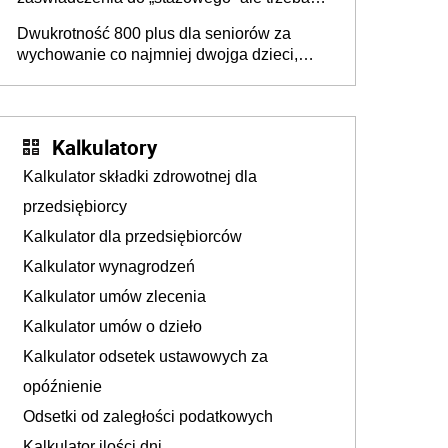
złożyć wniosek USP albo US-7 (za okresy
Dwukrotność 800 plus dla seniorów za
sprzed 1999 roku). Jak odebrać
wychowanie co najmniej dwojga dzieci,
zaświadczenie z ZUS?
które „pracują w Polsce i zasilają budżet
państwa poprzez płacenie podatków?
Zapadła decyzja Sejmu
Kalkulatory
Kalkulator składki zdrowotnej dla
przedsiębiorcy
Kalkulator dla przedsiębiorców
Kalkulator wynagrodzeń
Kalkulator umów zlecenia
Kalkulator umów o dzieło
Kalkulator odsetek ustawowych za
opóźnienie
Odsetki od zaległości podatkowych
Kalkulator ilości dni