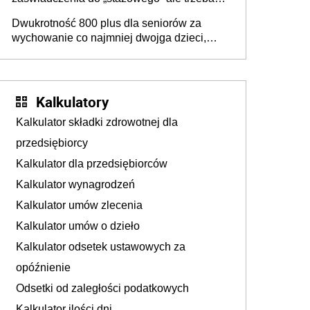
złożyć wniosek USP albo US-7 (za okresy
Dwukrotność 800 plus dla seniorów za
sprzed 1999 roku). Jak odebrać
wychowanie co najmniej dwojga dzieci,
zaświadczenie z ZUS?
które „pracują w Polsce i zasilają budżet
państwa poprzez płacenie podatków?
Zapadła decyzja Sejmu
Kalkulatory
Kalkulator składki zdrowotnej dla
przedsiębiorcy
Kalkulator dla przedsiębiorców
Kalkulator wynagrodzeń
Kalkulator umów zlecenia
Kalkulator umów o dzieło
Kalkulator odsetek ustawowych za
opóźnienie
Odsetki od zaległości podatkowych
Kalkulator ilości dni