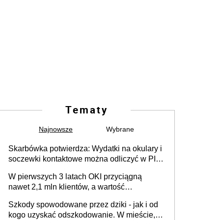
Tematy
Najnowsze
Wybrane
Skarbówka potwierdza: Wydatki na okulary i
soczewki kontaktowe można odliczyć w PIT.
Główny warunek - orzeczenie o
W pierwszych 3 latach OKI przyciągną
niepełnosprawności. Częściowe
nawet 2,1 mln klientów, a wartość
dofinansowanie (np. z zfśs) pomniejsza
zgromadzonych aktywów przekroczy 100
odliczenie
Szkody spowodowane przez dziki - jak i od
mld zł
kogo uzyskać odszkodowanie. W mieście,