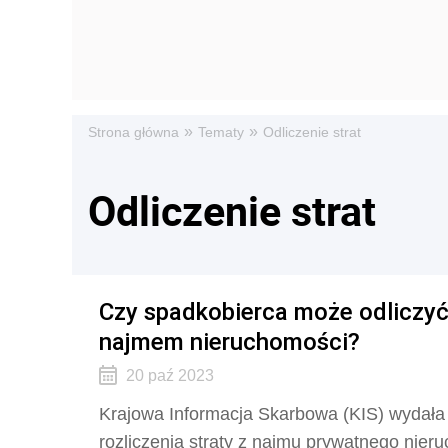
»
»
Strona główna
Tematy
Odliczenie strat
Odliczenie strat
Czy spadkobierca może odliczyć
najmem nieruchomości?
20 paź 2023
Krajowa Informacja Skarbowa (KIS) wydała in
rozliczenia straty z najmu prywatnego nier