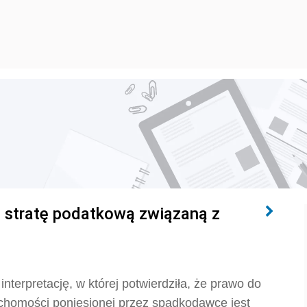
 stratę podatkową związaną z
terpretację, w której potwierdziła, że
prawo do
uchomości poniesionej przez spadkodawcę jest