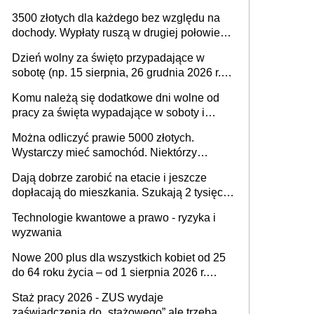
na drodze i na terenach rolniczych
3500 złotych dla każdego bez względu na
dochody. Wypłaty ruszą w drugiej połowie
sierpnia. Trzeba jednak złożyć wniosek
Dzień wolny za święto przypadające w
sobotę (np. 15 sierpnia, 26 grudnia 2026 r.) –
zasady rozliczania czasu pracy, obowiązki
Komu należą się dodatkowe dni wolne od
pracodawcy (sektor prywatny i administracja
pracy za święta wypadające w soboty i
publiczna), najczęstsze pytania
niedziele? Jak to wygląda w 2026 roku?
Można odliczyć prawie 5000 złotych.
Wystarczy mieć samochód. Niektórzy
zapominają o tej uldze w rozliczeniach ze
Dają dobrze zarobić na etacie i jeszcze
skarbówką
dopłacają do mieszkania. Szukają 2 tysięcy
pracowników
Technologie kwantowe a prawo - ryzyka i
wyzwania
Nowe 200 plus dla wszystkich kobiet od 25
do 64 roku życia – od 1 sierpnia 2026 r.
świadczenie przysługuje w ramach nowego
Staż pracy 2026 - ZUS wydaje
programu rządowego
zaświadczenia do „stażowego” ale trzeba