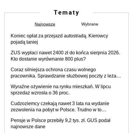
Tematy
Najnowsze
Wybrane
Koniec opłat za przejazd autostradą. Kierowcy
pojadą taniej
ZUS wypłaci nawet 2400 zł do końca sierpnia 2026.
Kto dostanie wyrównanie 800 plus?
Coraz silniejsza ochrona czasu wolnego
pracownika. Sprawdzanie służbowej poczty z leżaka
podczas urlopu przestaje być dowodem
Wyraźne ożywienie na rynku mieszkań. W lipcu
zaangażowania i odpowiedzialności pracownika
sprzedaż wzrosła o 36 proc.
Cudzoziemcy czekają nawet 3 lata na wydanie
zezwolenia na pobyt w Polsce. Trudno w to
uwierzyć. Ogromne opóźnienia z kartami pobytu to
Pensje w Polsce przebiły 9,2 tys. zł. GUS podał
realny problem
najnowsze dane