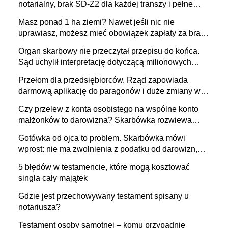
notarialny, brak SD-Z2 dla każdej transzy i pełne
zwolnienie podatkowe
Masz ponad 1 ha ziemi? Nawet jeśli nic nie
uprawiasz, możesz mieć obowiązek zapłaty za brak
OC
Organ skarbowy nie przeczytał przepisu do końca.
Sąd uchylił interpretację dotyczącą milionowych
przychodów
Przełom dla przedsiębiorców. Rząd zapowiada
darmową aplikację do paragonów i duże zmiany w
podatkach
Czy przelew z konta osobistego na wspólne konto
małżonków to darowizna? Skarbówka rozwiewa
wątpliwości
Gotówka od ojca to problem. Skarbówka mówi
wprost: nie ma zwolnienia z podatku od darowizn,
nawet gdy pieniądze wpłyną na konto
5 błędów w testamencie, które mogą kosztować
obdarowanego
singla cały majątek
Gdzie jest przechowywany testament spisany u
notariusza?
Testament osoby samotnej – komu przypadnie