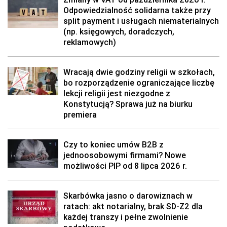
Odpowiedzialność solidarna także przy
split payment i usługach niematerialnych
(np. księgowych, doradczych,
reklamowych)
Wracają dwie godziny religii w szkołach,
bo rozporządzenie ograniczające liczbę
lekcji religii jest niezgodne z
Konstytucją? Sprawa już na biurku
premiera
Czy to koniec umów B2B z
jednoosobowymi firmami? Nowe
możliwości PIP od 8 lipca 2026 r.
Skarbówka jasno o darowiznach w
ratach: akt notarialny, brak SD-Z2 dla
każdej transzy i pełne zwolnienie