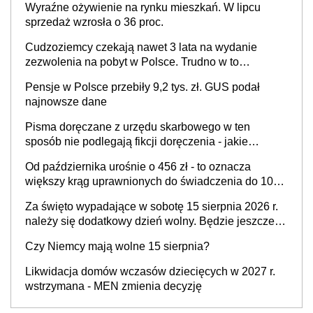
Wyraźne ożywienie na rynku mieszkań. W lipcu
zaangażowania i odpowiedzialności pracownika
sprzedaż wzrosła o 36 proc.
Cudzoziemcy czekają nawet 3 lata na wydanie
zezwolenia na pobyt w Polsce. Trudno w to
uwierzyć. Ogromne opóźnienia z kartami pobytu to
Pensje w Polsce przebiły 9,2 tys. zł. GUS podał
realny problem
najnowsze dane
Pisma doręczane z urzędu skarbowego w ten
sposób nie podlegają fikcji doręczenia - jakie
konsekwencje?
Od października urośnie o 456 zł - to oznacza
większy krąg uprawnionych do świadczenia do 1000
zł na dziecko
Za święto wypadające w sobotę 15 sierpnia 2026 r.
należy się dodatkowy dzień wolny. Będzie jeszcze
jeden taki przypadek w tym roku
Czy Niemcy mają wolne 15 sierpnia?
Likwidacja domów wczasów dziecięcych w 2027 r.
wstrzymana - MEN zmienia decyzję