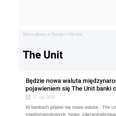
»
»
Strona główna
Tematy
The Unit
The Unit
Będzie nowa waluta międzynaro
pojawieniem się The Unit banki c
17 cze 2024
W bankach pojawi się nowa waluta - The Un
międzynarodowych. Nowy, zdecentralizow