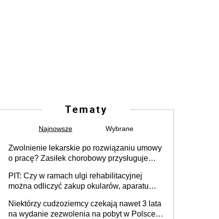
Tematy
Najnowsze
Wybrane
Zwolnienie lekarskie po rozwiązaniu umowy
o pracę? Zasiłek chorobowy przysługuje
tylko w przypadku zachorowania w ciągu 14
PIT: Czy w ramach ulgi rehabilitacyjnej
dni od ustania stosunku pracy
można odliczyć zakup okularów, aparatu
słuchowego i skutera inwalidzkiego?
Niektórzy cudzoziemcy czekają nawet 3 lata
na wydanie zezwolenia na pobyt w Polsce.