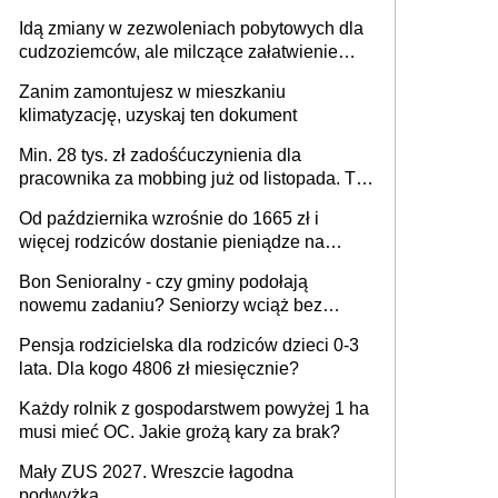
Trudno w to uwierzyć, ale ogromne
Idą zmiany w zezwoleniach pobytowych dla
opóźnienia z kartami pobytu to realny
cudzoziemców, ale milczące załatwienie
problem
spraw przewidziano tylko dla wybranych
Zanim zamontujesz w mieszkaniu
klimatyzację, uzyskaj ten dokument
Min. 28 tys. zł zadośćuczynienia dla
pracownika za mobbing już od listopada. To
także nieuzasadniona krytyka i izolowanie z
Od października wzrośnie do 1665 zł i
zespołu
więcej rodziców dostanie pieniądze na
dziecko
Bon Senioralny - czy gminy podołają
nowemu zadaniu? Seniorzy wciąż bez
pomocy
Pensja rodzicielska dla rodziców dzieci 0-3
lata. Dla kogo 4806 zł miesięcznie?
Każdy rolnik z gospodarstwem powyżej 1 ha
musi mieć OC. Jakie grożą kary za brak?
Mały ZUS 2027. Wreszcie łagodna
podwyżka