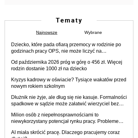
Tematy
Najnowsze
Wybrane
Dziecko, które pada ofiarą przemocy w rodzinie po
godzinach pracy OPS, nie może liczyć na
pracownika socjalnego
Od października 2026 próg w górę o 456 zł. Więcej
rodzin dostanie 1000 zł na dziecko
Kryzys kadrowy w oświacie? Tysiące wakatów przed
nowym rokiem szkolnym
Dłużnik nie żyje, ale dług się nie kasuje. Formalności
spadkowe w sądzie może załatwić wierzyciel bez
zgody rodziny zmarłego
Milion osób z niepełnosprawnościami to
niewykorzystany potencjał rynku pracy. Problemem
nie jest brak kandydatów, dofinansowań czy
AI miała skrócić pracę. Dlaczego pracujemy coraz
refundacji, ale bariery po stronie systemu i