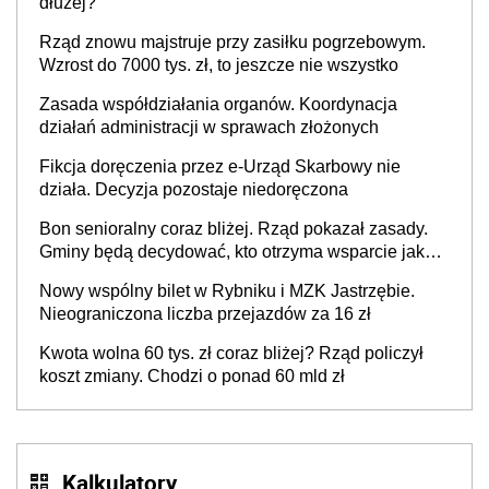
dłużej?
świadomości pracodawców [WYWIAD]
Rząd znowu majstruje przy zasiłku pogrzebowym.
Wzrost do 7000 tys. zł, to jeszcze nie wszystko
Zasada współdziałania organów. Koordynacja
działań administracji w sprawach złożonych
Fikcja doręczenia przez e-Urząd Skarbowy nie
działa. Decyzja pozostaje niedoręczona
Bon senioralny coraz bliżej. Rząd pokazał zasady.
Gminy będą decydować, kto otrzyma wsparcie jako
pierwszy
Nowy wspólny bilet w Rybniku i MZK Jastrzębie.
Nieograniczona liczba przejazdów za 16 zł
Kwota wolna 60 tys. zł coraz bliżej? Rząd policzył
koszt zmiany. Chodzi o ponad 60 mld zł
Kalkulatory