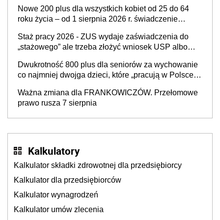
Nowe 200 plus dla wszystkich kobiet od 25 do 64
roku życia – od 1 sierpnia 2026 r. świadczenie
przysługuje w ramach nowego programu rządowego
Staż pracy 2026 - ZUS wydaje zaświadczenia do
„stażowego” ale trzeba złożyć wniosek USP albo
US-7 (za okresy sprzed 1999 roku). Jak odebrać
Dwukrotność 800 plus dla seniorów za wychowanie
zaświadczenie z ZUS?
co najmniej dwojga dzieci, które „pracują w Polsce i
zasilają budżet państwa poprzez płacenie
Ważna zmiana dla FRANKOWICZÓW. Przełomowe
podatków? Zapadła decyzja Sejmu
prawo rusza 7 sierpnia
Kalkulatory
Kalkulator składki zdrowotnej dla przedsiębiorcy
Kalkulator dla przedsiębiorców
Kalkulator wynagrodzeń
Kalkulator umów zlecenia