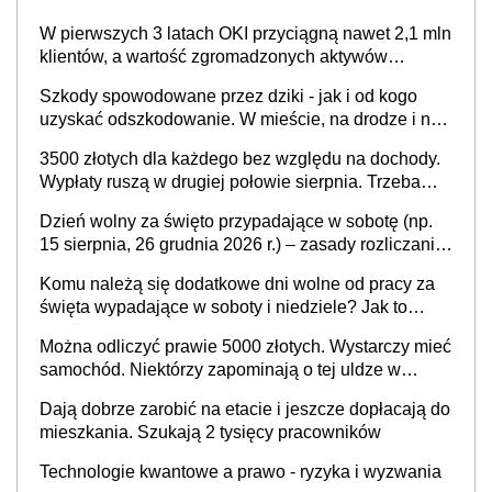
W pierwszych 3 latach OKI przyciągną nawet 2,1 mln
klientów, a wartość zgromadzonych aktywów
przekroczy 100 mld zł
Szkody spowodowane przez dziki - jak i od kogo
uzyskać odszkodowanie. W mieście, na drodze i na
terenach rolniczych
3500 złotych dla każdego bez względu na dochody.
Wypłaty ruszą w drugiej połowie sierpnia. Trzeba
jednak złożyć wniosek
Dzień wolny za święto przypadające w sobotę (np.
15 sierpnia, 26 grudnia 2026 r.) – zasady rozliczania
czasu pracy, obowiązki pracodawcy (sektor prywatny
Komu należą się dodatkowe dni wolne od pracy za
i administracja publiczna), najczęstsze pytania
święta wypadające w soboty i niedziele? Jak to
wygląda w 2026 roku?
Można odliczyć prawie 5000 złotych. Wystarczy mieć
samochód. Niektórzy zapominają o tej uldze w
rozliczeniach ze skarbówką
Dają dobrze zarobić na etacie i jeszcze dopłacają do
mieszkania. Szukają 2 tysięcy pracowników
Technologie kwantowe a prawo - ryzyka i wyzwania