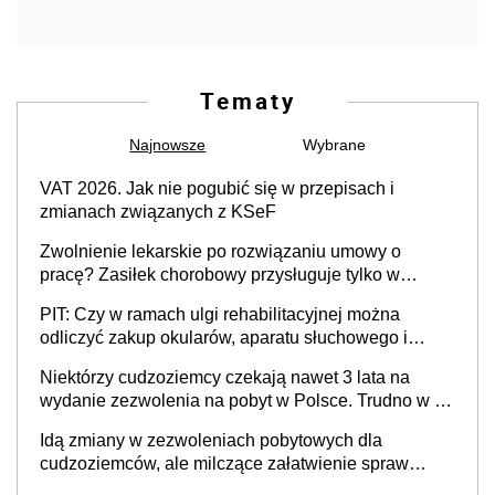
Tematy
Najnowsze
Wybrane
VAT 2026. Jak nie pogubić się w przepisach i
zmianach związanych z KSeF
Zwolnienie lekarskie po rozwiązaniu umowy o
pracę? Zasiłek chorobowy przysługuje tylko w
przypadku zachorowania w ciągu 14 dni od ustania
PIT: Czy w ramach ulgi rehabilitacyjnej można
stosunku pracy
odliczyć zakup okularów, aparatu słuchowego i
skutera inwalidzkiego?
Niektórzy cudzoziemcy czekają nawet 3 lata na
wydanie zezwolenia na pobyt w Polsce. Trudno w to
uwierzyć, ale ogromne opóźnienia z kartami pobytu
Idą zmiany w zezwoleniach pobytowych dla
to realny problem
cudzoziemców, ale milczące załatwienie spraw
przewidziano tylko dla wybranych